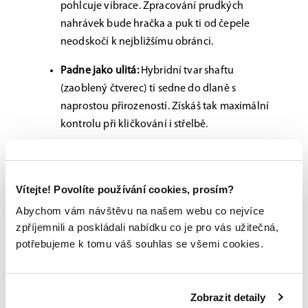
pohlcuje vibrace. Zpracování prudkých
nahrávek bude hračka a puk ti od čepele
neodskočí k nejbližšímu obránci.
Padne jako ulitá:
Hybridní tvar shaftu
(zaoblený čtverec) ti sedne do dlaně s
naprostou přirozeností. Získáš tak maximální
kontrolu při kličkování i střelbě.
Profi vizáž:
Chromová grafika (
Chrome
Graphic
) dává hokejce elitní vzhled. Na ledě
Vítejte! Povolíte používání cookies, prosím?
prostě budeš zářit – teď už to jen stačí
potvrdit nějakým tím gólem.
Abychom vám návštěvu na našem webu co nejvíce
zpříjemnili a poskládali nabídku co je pro vás užitečná,
Sečteno a podtrženo:
Lehká konstrukce a
potřebujeme k tomu váš souhlas se všemi cookies.
vychytaný tvar ti pomohou posunout tvoji práci s
pukem na nový level. Je to spolehlivý parťák pro
každého, kdo chce na ledě vypadat jako profík a
Zobrazit detaily
hrát s maximálním nasazením všech 60 minut.