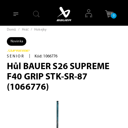
0
Domů
/
Hráč
/
Hokejky
Novinka
|
SENIOR
Kód: 1066776
Hůl BAUER S26 SUPREME
F40 GRIP STK-SR-87
(1066776)