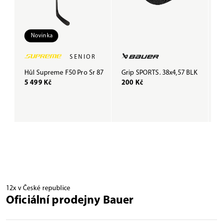
Novinka
SENIOR
Hůl Supreme F50 Pro Sr 87
Grip SPORTS. 38x4,57 BLK
G
5 499 Kč
200 Kč
B
3
12x v České republice
Oficiální prodejny Bauer