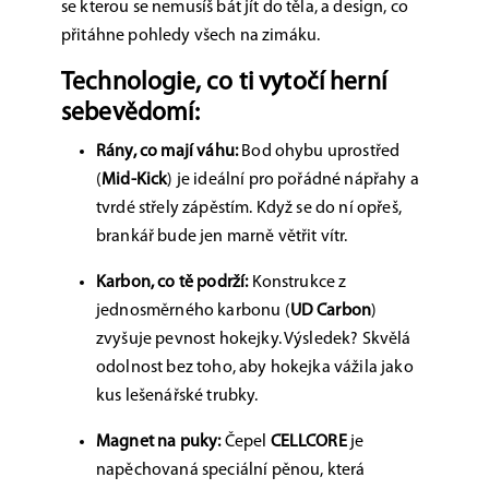
se kterou se nemusíš bát jít do těla, a design, co
přitáhne pohledy všech na zimáku.
Technologie, co ti vytočí herní
sebevědomí:
Rány, co mají váhu:
Bod ohybu uprostřed
(
Mid-Kick
) je ideální pro pořádné nápřahy a
tvrdé střely zápěstím. Když se do ní opřeš,
brankář bude jen marně větřit vítr.
Karbon, co tě podrží:
Konstrukce z
jednosměrného karbonu (
UD Carbon
)
zvyšuje pevnost hokejky. Výsledek? Skvělá
odolnost bez toho, aby hokejka vážila jako
kus lešenářské trubky.
Magnet na puky:
Čepel
CELLCORE
je
napěchovaná speciální pěnou, která