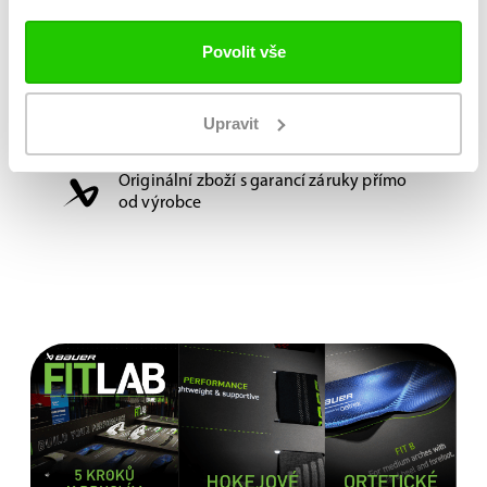
Délka:
170cm
Povolit vše
Možnost vyzkoušení a výběru na míru na
Upravit
jedné z prodejen
Originální zboží s garancí záruky přímo
od výrobce