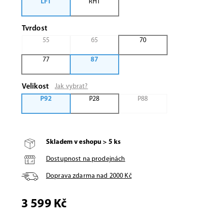
LFT
RHT
Tvrdost
55
65
70
77
87
Velikost
Jak vybrat?
P92
P28
P88
Skladem v eshopu > 5 ks
Dostupnost na prodejnách
Doprava zdarma nad
2000
Kč
3 599 Kč