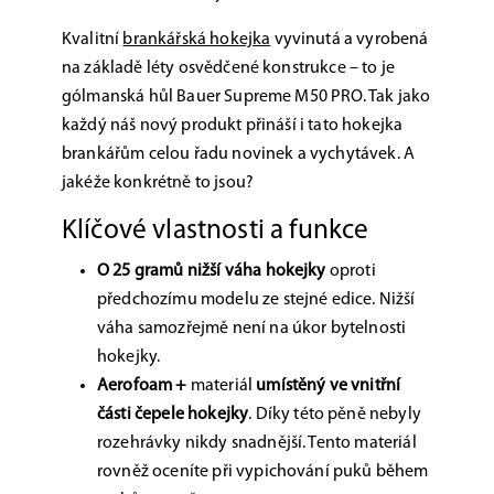
Kvalitní
brankářská hokejka
vyvinutá a vyrobená
na základě léty osvědčené konstrukce – to je
gólmanská hůl Bauer Supreme M50 PRO. Tak jako
každý náš nový produkt přináší i tato hokejka
brankářům celou řadu novinek a vychytávek. A
jakéže konkrétně to jsou?
Klíčové vlastnosti a funkce
O 25 gramů nižší váha hokejky
oproti
předchozímu modelu ze stejné edice. Nižší
váha samozřejmě není na úkor bytelnosti
hokejky.
Aerofoam +
materiál
umístěný ve vnitřní
části čepele hokejky
.
Díky této pěně nebyly
rozehrávky nikdy snadnější. Tento materiál
rovněž oceníte při vypichování puků během