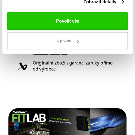
Zobrazit detaily
poloprofesionálů i amatérů. Ocení ji každý
brankář, který rád odpaluje rázné střely
naslepo
,
ale i ten, který konstruktivně zakládá protiútoky.
Povolit vše
A vzadu toho samozřejmě co nejvíce vychytá...
Upravit
Možnost vyzkoušení a výběru na míru na
jedné z prodejen
Originální zboží s garancí záruky přímo
od výrobce