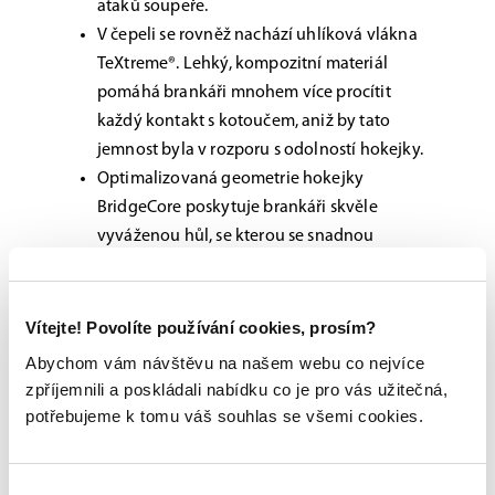
ataků soupeře.
V čepeli se rovněž nachází uhlíková vlákna
TeXtreme®. Lehký, kompozitní materiál
pomáhá brankáři mnohem více procítit
každý kontakt s kotoučem, aniž by tato
jemnost byla v rozporu s odolností hokejky.
Optimalizovaná geometrie hokejky
BridgeCore poskytuje brankáři skvěle
vyváženou hůl, se kterou se snadnou
manipuluje. Díky této technologii se z vás
stane skutečný král brankoviště.
Vítejte! Povolíte používání cookies, prosím?
Brankářská hokejka pro
Abychom vám návštěvu na našem webu co nejvíce
všechny výkonnostní úrovně
zpříjemnili a poskládali nabídku co je pro vás užitečná,
potřebujeme k tomu váš souhlas se všemi cookies.
Nová brankářská hokejka M50 PRO je klasickým
členem produktové rodiny Bauer Supreme.
Skvěle padne do rukou profesionálů,