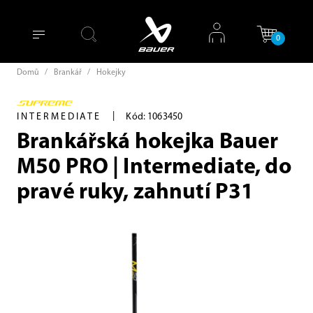
0
Domů
/
Brankář
/
Hokejky
|
INTERMEDIATE
Kód: 1063450
Brankářská hokejka Bauer
M50 PRO | Intermediate, do
pravé ruky, zahnutí P31