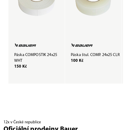
Páska COMPOSTIK 24x25
Páska štul. COMP. 24x25 CLR
P
WHT
100 Kč
B
150 Kč
1
12x v České republice
Oficiální prodejny Bauer