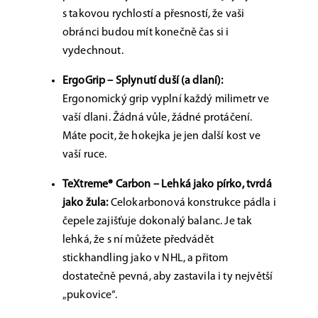
s takovou rychlostí a přesností, že vaši
obránci budou mít konečně čas si i
vydechnout.
ErgoGrip – Splynutí duší (a dlaní):
Ergonomický grip vyplní každý milimetr ve
vaší dlani. Žádná vůle, žádné protáčení.
Máte pocit, že hokejka je jen další kost ve
vaší ruce.
TeXtreme® Carbon – Lehká jako pírko, tvrdá
jako žula:
Celokarbonová konstrukce pádla i
čepele zajišťuje dokonalý balanc. Je tak
lehká, že s ní můžete předvádět
stickhandling jako v NHL, a přitom
dostatečně pevná, aby zastavila i ty největší
„pukovice“.