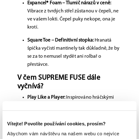
Expancel® Foam – Tlumič nárazů v ceně:
Vibrace z tvrdých střel zůstanou v čepeli, ne
ve vašem lokti. Čepel puky nekope, ona je
krotí.
Square Toe – Definitivní stopka:
Hranatá
špička vyčistí mantinely tak důkladně, že by
se za to nemusel stydět ani rolbař o
přestávce.
V čem SUPREME FUSE dále
vyčnívá?
Play Like a Player:
Inspirováno hráčskými
hokejkami pro maximální cit při práci s holí.
UD Carbon Fiber Shaft:
Snižuje hmotnost
Vítejte! Povolíte používání cookies, prosím?
tam, kde je to potřeba, a zvyšuje odolnost
Abychom vám návštěvu na našem webu co nejvíce
tam, kde to potřebujete.