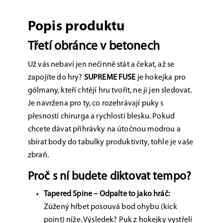
Popis produktu
Třetí obránce v betonech
Už vás nebaví jen nečinně stát a čekat, až se
zapojíte do hry?
SUPREME FUSE
je hokejka pro
gólmany, kteří chtějí hru tvořit, ne ji jen sledovat.
Je navržena pro ty, co rozehrávají puky s
přesností chirurga a rychlostí blesku. Pokud
chcete dávat přihrávky na útočnou modrou a
sbírat body do tabulky produktivity, tohle je vaše
zbraň.
Proč s ní budete diktovat tempo?
Tapered Spine – Odpalte to jako hráč:
Zúžený hřbet posouvá bod ohybu (kick
point) níže. Výsledek? Puk z hokejky vystřelí