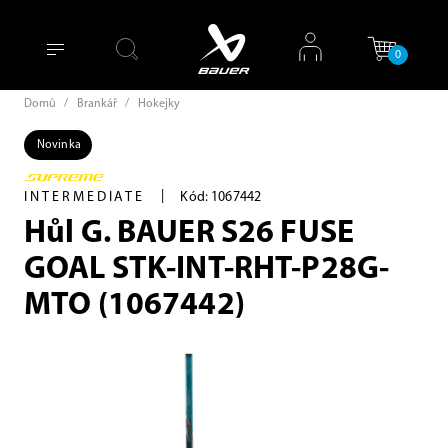
0
Domů
/
Brankář
/
Hokejky
Novinka
|
INTERMEDIATE
Kód: 1067442
Hůl G. BAUER S26 FUSE
GOAL STK-INT-RHT-P28G-
MTO (1067442)