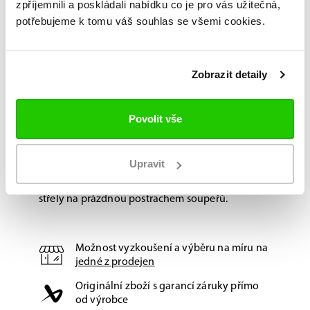
zpříjemnili a poskládali nabídku co je pro vás užitečná,
Elite Feel:
Pocit z hokejky, který vás donutí
potřebujeme k tomu váš souhlas se všemi cookies.
přemýšlet, jestli se trenérovi máte přihlásit
jako exekutor nájezdů.
Zobrazit detaily
Verdikt:
SUPREME FUSE
není pro gólmany, co se
Povolit vše
schovávají v bráně. Je pro ty, co chtějí „nakrmit“
útočníky pasem přes dvě pásma a udržet
momentum hry na své straně. Navíc - se
Upravit
zahnutím čepele P28
budou přihrávky nebo
střely na prázdnou postrachem soupeřů.
Možnost vyzkoušení a výběru na míru na
jedné z prodejen
Originální zboží s garancí záruky přímo
od výrobce