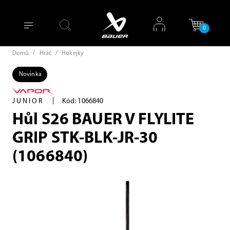
0
Domů
/
Hráč
/
Hokejky
Novinka
|
JUNIOR
Kód: 1066840
Hůl S26 BAUER V FLYLITE
GRIP STK-BLK-JR-30
(1066840)