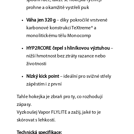
spodní ruce, takže se hokejka rychleji
prohne a okamžitě vystřelí puk
Váha jen 320 g
– díky pokročilé vrstvené
karbonové konstrukci TeXtreme® a
monolitickému tělu Monocomp
HYP2RCORE čepel s hliníkovou výztuhou
–
nižší hmotnost bez ztráty razance nebo
životnosti
Nízký kick point
– ideální pro svižné střely
zápěstím i z první
Tahle hokejka je zbraň pro ty, co rozhodují
zápasy.
Vyzkoušej Vapor FLYLITE a zažij, jaké to je
skórovat s lehkostí.
Technická specifikace: