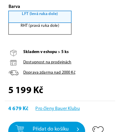
Barva
LFT (levá ruka dole)
RHT (pravá ruka dole)
Skladem v eshopu > 5 ks
Dostupnost na prodejnách
Doprava zdarma nad
2000
Kč
5 199
Kč
4 679 Kč
Pro členy Bauer Klubu
Přidat do košíku