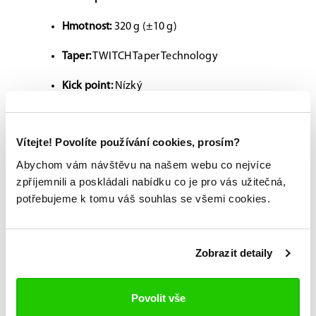
Hmotnost:
320 g (±10 g)
Taper:
TWITCH Taper Technology
Kick point:
Nízký
Tvar shaftu:
Kulatý (Round)
Vítejte! Povolíte používání cookies, prosím?
Čepel:
HYP2RCORE s hliníkovou výztuhou |
technologie ACL 2.0
Abychom vám návštěvu na našem webu co nejvíce
zpříjemnili a poskládali nabídku co je pro vás užitečná,
Konstrukce shaftu:
Monocomp | karbonové
potřebujeme k tomu váš souhlas se všemi cookies.
vlákno TeXtreme®
Délka:
139cm
Zobrazit detaily
Možnost vyzkoušení a výběru na míru na
Povolit vše
jedné z prodejen