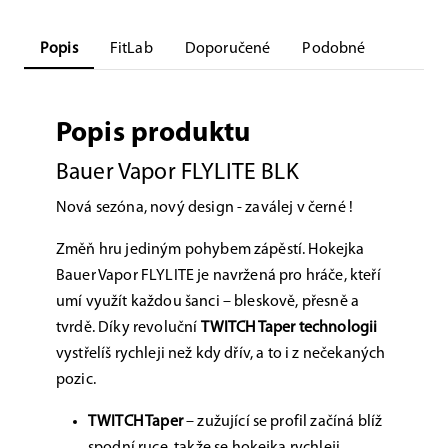
Popis
FitLab
Doporučené
Podobné
Popis produktu
Bauer Vapor FLYLITE BLK
Nová sezóna, nový design - zaválej v černé !
Změň hru jediným pohybem zápěstí. Hokejka
Bauer Vapor FLYLITE je navržená pro hráče, kteří
umí využít každou šanci – bleskově, přesně a
tvrdě. Díky revoluční
TWITCH Taper technologii
vystřelíš rychleji než kdy dřív, a to i z nečekaných
pozic.
TWITCH Taper
– zužující se profil začíná blíž