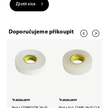
Zjistit více
Doporučujeme přikoupit
Páska COMPOSTIK 24x25
Páska štul. COMP. 24x25 CLR
P