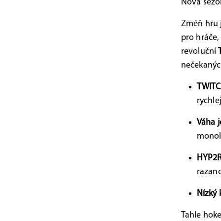
Nová sezón
Změň hru 
pro hráče,
revoluční
nečekanýc
TWITC
rychle
Váha j
monol
HYP2R
razanc
Nízký 
Tahle hoke