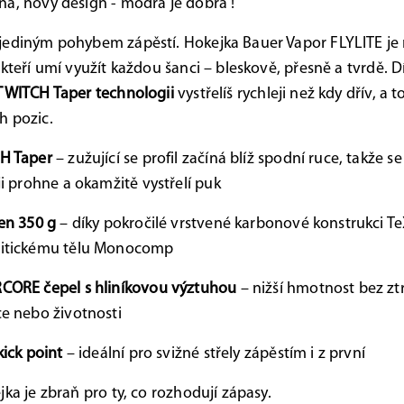
a, nový design - modrá je dobrá !
jediným pohybem zápěstí. Hokejka Bauer Vapor FLYLITE je
 kteří umí využít každou šanci – bleskově, přesně a tvrdě. D
TWITCH Taper technologii
vystřelíš rychleji než kdy dřív, a to
h pozic.
H Taper
– zužující se profil začíná blíž spodní ruce, takže s
ji prohne a okamžitě vystřelí puk
en 350 g
– díky pokročilé vrstvené karbonové konstrukci T
itickému tělu Monocomp
CORE čepel s hliníkovou výztuhou
– nižší hmotnost bez zt
e nebo životnosti
kick point
– ideální pro svižné střely zápěstím i z první
jka je zbraň pro ty, co rozhodují zápasy.