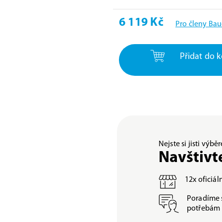
6 119 Kč
Pro členy Bau
Přidat do k
Nejste si jisti výb
Navštivt
12x oficiá
Poradíme 
potřebám