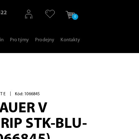
522
0
ín
Pro týmy
Prodejny
Kontakty
|
ATE
Kód: 1066845
BAUER V
GRIP STK-BLU-