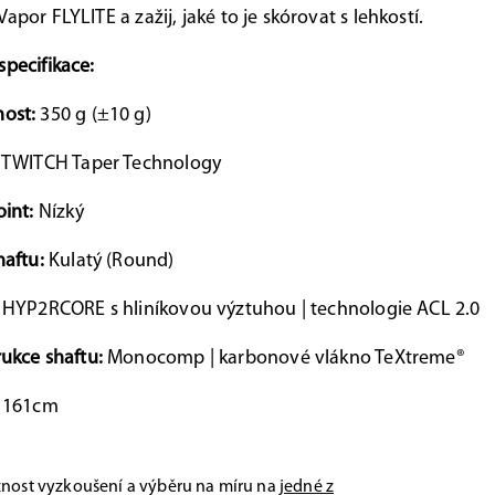
apor FLYLITE a zažij, jaké to je skórovat s lehkostí.
specifikace:
ost:
350 g (±10 g)
TWITCH Taper Technology
oint:
Nízký
haftu:
Kulatý (Round)
HYP2RCORE s hliníkovou výztuhou | technologie ACL 2.0
ukce shaftu:
Monocomp | karbonové vlákno TeXtreme®
:
161cm
nost vyzkoušení a výběru na míru na
jedné z