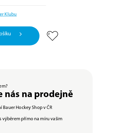
er Klubu
ošíku
ěrem?
e nás na prodejně
lní Bauer Hockey Shop v ČR
s výběrem přímo na míru vašim