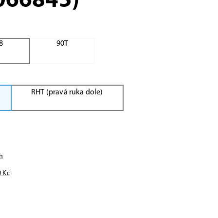
1066845)
8
90T
RHT (pravá ruka dole)
h
0
Kč