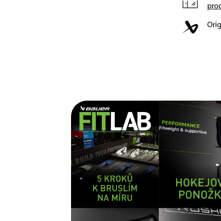
pro
Orig