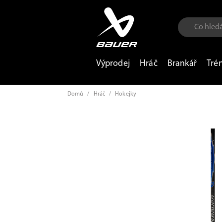
Výprodej
Hráč
Brankář
Tré
Domů
/
Hráč
/
Hokejky