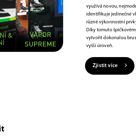
využívá novou, nejmoder
identifikuje jedinečné 
různé výkonnostní prvky,
Díky tomuto špičkovému
vytvořit dokonalou brus
vyšší úroveň.
Zjistit více
t