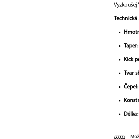
Vyzkoušej V
Technická 
Hmotn
Taper:
Kick p
Tvar s
Čepel:
Konstr
Délka
Mož