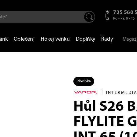
725 560 
Po - Pá: 8 - 16
nink
Oblečení
Hokej venku
Doplňky
Řady
Magaz
Novinka
|
INTERMEDI
Hůl S26 
FLYLITE 