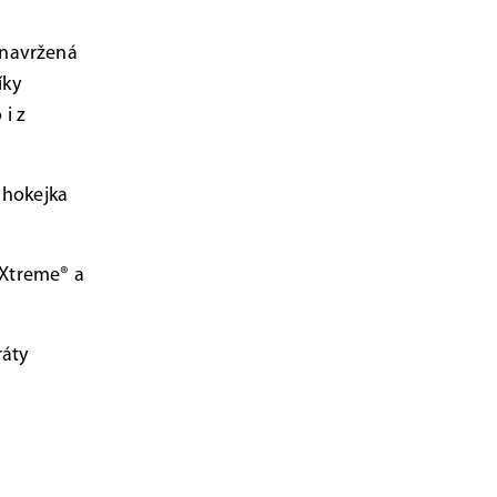
 navržená
íky
 i z
e hokejka
eXtreme® a
ráty