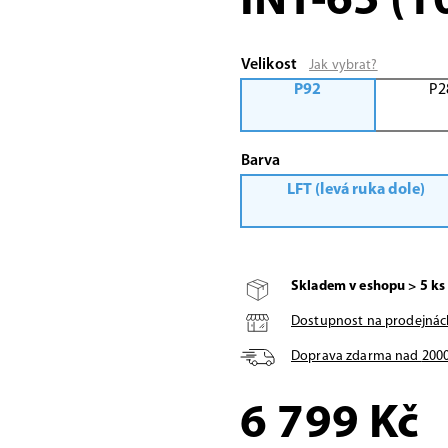
INT-65 (
Velikost
Jak vybrat?
P92
P2
Barva
LFT (levá ruka dole)
Skladem v eshopu > 5 ks
Dostupnost na prodejnác
Doprava zdarma nad
200
6 799
Kč