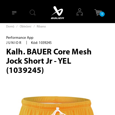
0
Domů
/
Oblečení
/
Ribano
Performance App
|
JUNIOR
Kód: 1039245
Kalh. BAUER Core Mesh
Jock Short Jr - YEL
(1039245)