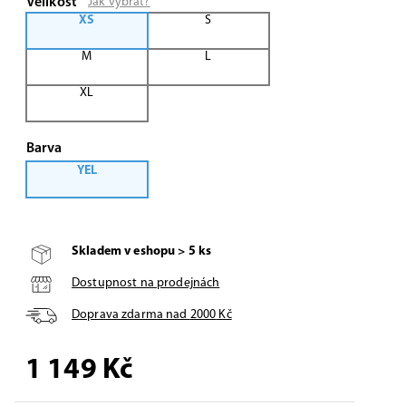
Velikost
Jak vybrat?
XS
S
M
L
XL
Barva
YEL
Skladem v eshopu > 5 ks
Dostupnost na prodejnách
Doprava zdarma nad
2000
Kč
1 149
Kč