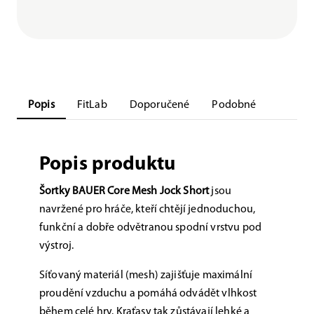
Popis
FitLab
Doporučené
Podobné
Popis produktu
Šortky BAUER Core Mesh Jock Short
jsou
navržené pro hráče, kteří chtějí jednoduchou,
funkční a dobře odvětranou spodní vrstvu pod
výstroj.
Síťovaný materiál (mesh) zajišťuje maximální
proudění vzduchu a pomáhá odvádět vlhkost
během celé hry. Kraťasy tak zůstávají lehké a