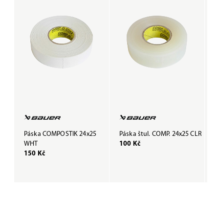
Páska COMPOSTIK 24x25
Páska štul. COMP. 24x25 CLR
P
WHT
100 Kč
B
150 Kč
1