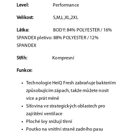
Level:
Performance
Velikost:
S,M,L,XL,2XL
Látka:
BODY: 84% POLYESTER / 16%
SPANDEX pletivo: 88% POLYESTER / 12%
SPANDEX
Střih:
Kompresní
Funkce:
Technologie HeiQ Fresh zabraňuje bakteriím
způsobujícím zápach, takže můžete nosit
více a prát méně
Síťovina ve strategických oblastech pro
zajištění ventilace
Ploché švy snižují tření
Poutko na vnitřní straně zadního pasu