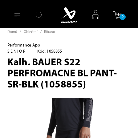
0
Domů
/
Oblečení
/
Ribano
Performance App
|
SENIOR
Kód: 1058855
Kalh. BAUER S22
PERFROMACNE BL PANT-
SR-BLK (1058855)