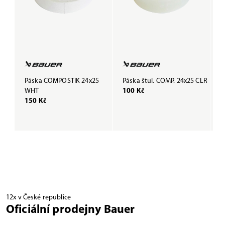
Páska COMPOSTIK 24x25
Páska štul. COMP. 24x25 CLR
P
WHT
100 Kč
B
150 Kč
1
12x v České republice
Oficiální prodejny Bauer