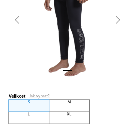
Previous
Next
Velikost
Jak vybrat?
S
M
L
XL