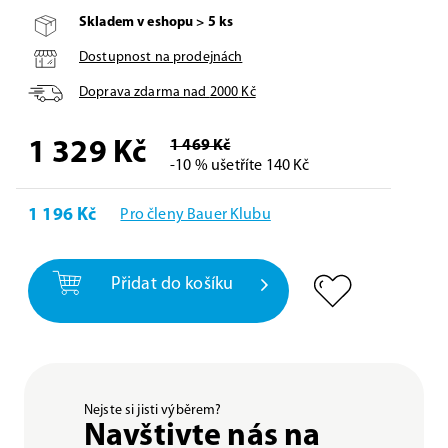
Skladem v eshopu > 5 ks
Dostupnost na prodejnách
Doprava zdarma nad
2000
Kč
1 329
Kč
1 469 Kč
-10 % ušetříte 140 Kč
1 196 Kč
Pro členy Bauer Klubu
Přidat do košíku
Nejste si jisti výběrem?
Navštivte nás na