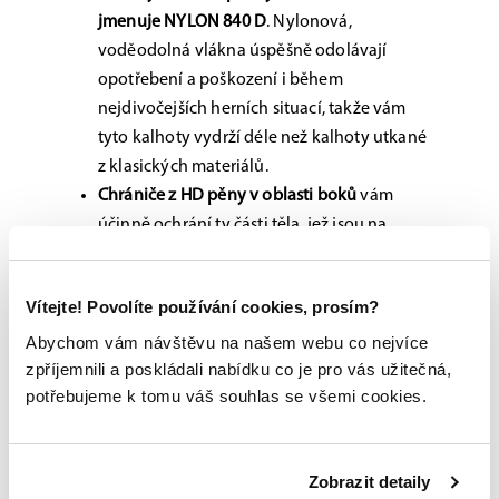
jmenuje NYLON 840 D
. Nylonová,
voděodolná vlákna úspěšně odolávají
opotřebení a poškození i během
nejdivočejších herních situací, takže vám
tyto kalhoty vydrží déle než kalhoty utkané
z klasických materiálů.
Chrániče z HD pěny v oblasti boků
vám
účinně ochrání ty části těla, jež jsou na
nárazy puku či údery od soupeřů náchylné.
I hokejové kalhoty lze milovat
Vítejte! Povolíte používání cookies, prosím?
Abychom vám návštěvu na našem webu co nejvíce
Kalhoty Bauer HP ELITE si jednoduše zamilujete.
zpříjemnili a poskládali nabídku co je pro vás užitečná,
Použité materiály, implementované chrániče,
potřebujeme k tomu váš souhlas se všemi cookies.
vysoká míra ochrany a nulové omezení při
pohybu na ledové ploše vás nadchnou. A když
navíc přihodíte jejich báječný, klasický střih...
Zobrazit detaily
Takže jestli hledáte spolehlivé hokejové kalhoty,