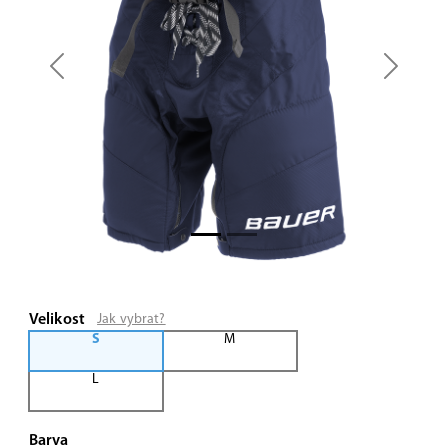
Previous
Next
Velikost
Jak vybrat?
S
M
L
Barva