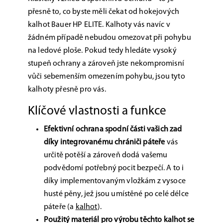
přesně to, co byste měli čekat od hokejových
kalhot Bauer HP ELITE. Kalhoty vás navíc v
žádném případě nebudou omezovat při pohybu
na ledové ploše. Pokud tedy hledáte vysoký
stupeň ochrany a zároveň jste nekompromisní
vůči sebemenším omezením pohybu, jsou tyto
kalhoty přesně pro vás.
Klíčové vlastnosti a funkce
Efektivní ochrana spodní části vašich zad
díky integrovanému chrániči páteře
vás
určitě potěší a zároveň dodá vašemu
podvědomí potřebný pocit bezpečí. A to i
díky implementovaným vložkám z vysoce
husté pěny, jež jsou umístěné po celé délce
páteře (a
kalhot
).
Použitý materiál pro výrobu těchto kalhot se