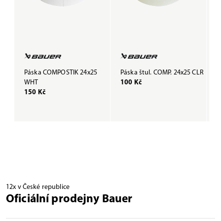
Páska COMPOSTIK 24x25
Páska štul. COMP. 24x25 CLR
P
WHT
100 Kč
B
150 Kč
1
12x v České republice
Oficiální prodejny Bauer