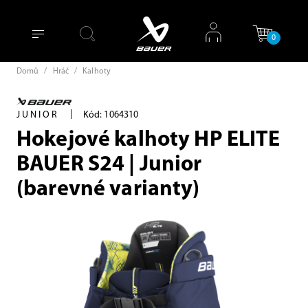
0
Domů
/
Hráč
/
Kalhoty
|
JUNIOR
Kód: 1064310
Hokejové kalhoty HP ELITE
BAUER S24 | Junior
(barevné varianty)