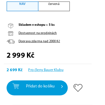
NAV
červená
Skladem v eshopu > 5 ks
Dostupnost na prodejnách
Doprava zdarma nad
2000
Kč
2 999
Kč
2 699 Kč
Pro členy Bauer Klubu
Přidat do košíku