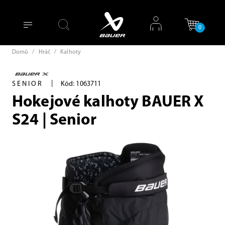
0
Domů
/
Hráč
/
Kalhoty
|
SENIOR
Kód: 1063711
Hokejové kalhoty BAUER X
S24 | Senior