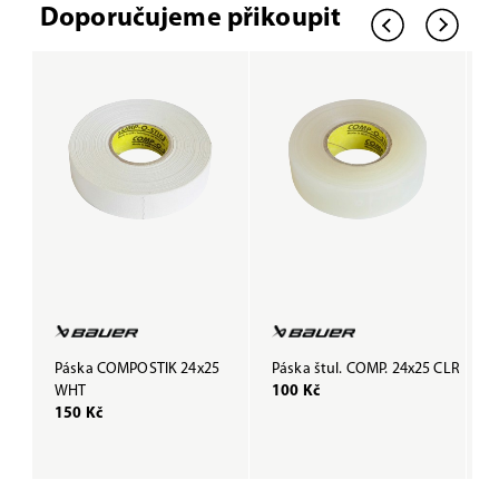
Doporučujeme přikoupit
Páska COMPOSTIK 24x25
Páska štul. COMP. 24x25 CLR
P
WHT
100 Kč
B
150 Kč
1