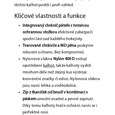
těchto kalhot potěší i profi vzhled.
Klíčové vlastnosti a funkce
Integrovaný chránič páteře s tvrzenou
ochrannou vložkou
efektivně zabezpečí
spodní část zad každého hokejisty.
Tvarované chrániče a MD pěna
poskytne
robustní ochranu. Bez kompromisů.
Nylonová vlákna
Nylon 400 D
snižují
opotřebení
kalhot
, takže kalhoty vydrží
mnohem déle než stejný kus výstroje
konvenční značky či edice. Nylonová vlákna
jsou navíc lehká a voděodolná.
Zip z tkaniček od bruslí v kombinaci s
páskem
umožní snadné a pevné zapnutí.
Díky tomu kalhoty hráče ochrání, navíc se i
perfektně nosí.