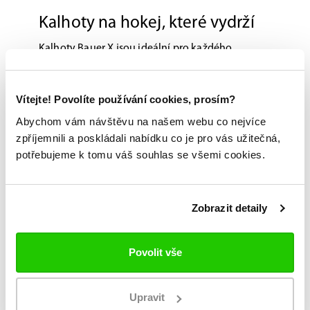
Kalhoty na hokej, které vydrží
Kalhoty Bauer X jsou ideální pro každého
seniórního hobby hráče i nadšeného
začátečníka. Vysoký stupeň ochrany a elitní
Vítejte! Povolíte používání cookies, prosím?
vzhled inspirovaný profesionály udělá radost
každému hráči, který i když hraje pro zábavu, tak
Abychom vám návštěvu na našem webu co nejvíce
zpříjemnili a poskládali nabídku co je pro vás užitečná,
mu vždy záleží na kvalitních výkonech a nechybí
potřebujeme k tomu váš souhlas se všemi cookies.
mu touha vyhrát.
Možnost vyzkoušení a výběru na míru na
Zobrazit detaily
jedné z prodejen
Originální zboží s garancí záruky přímo
Povolit vše
od výrobce
Upravit