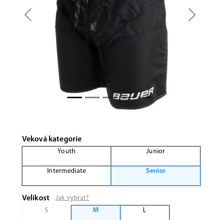
Previous
Next
Veková kategorie
Youth
Junior
Intermediate
Senior
Velikost
Jak vybrat?
S
M
L