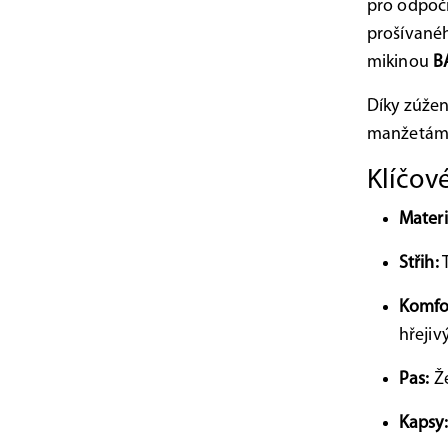
pro odpoči
prošívanéh
mikinou
B
Díky zúže
manžetám s
Klíčové
Materi
Střih:
T
Komfo
hřejivý
Pas:
Že
Kapsy: