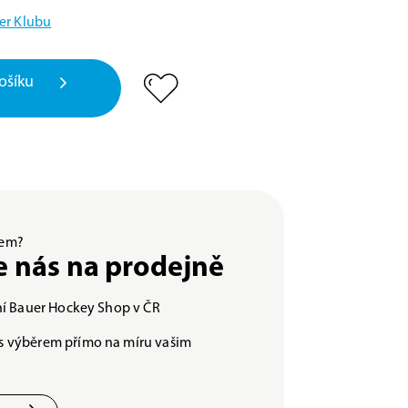
er Klubu
ošíku
ěrem?
e nás na prodejně
lní Bauer Hockey Shop v ČR
s výběrem přímo na míru vašim