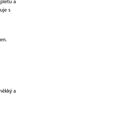
pletu a
uje s
den.
měkký a