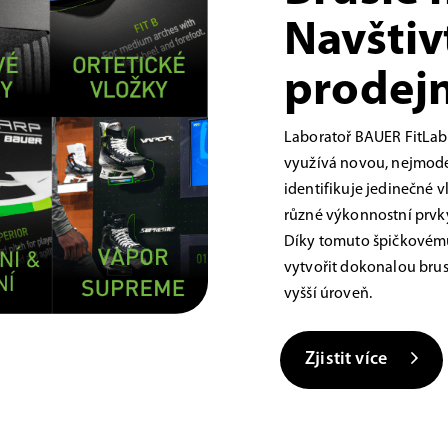
Navštiv
prodejn
Laboratoř BAUER FitLab
využívá novou, nejmoder
identifikuje jedinečné 
různé výkonnostní prvky,
Díky tomuto špičkovému
vytvořit dokonalou brus
vyšší úroveň.
Zjistit více