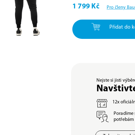
1 799 Kč
Pro členy Bau
Přidat do k
Nejste si jisti výb
Navštivt
12x oficiá
Poradíme 
potřebám