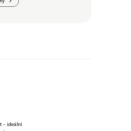
jny
t – ideální