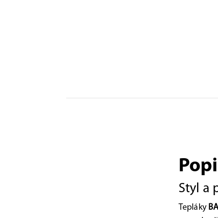
Popi
Styl a
Tepláky
BA