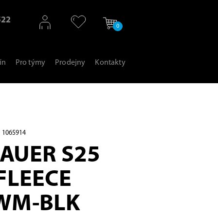
522
0
ín
Pro týmy
Prodejny
Kontakty
 1065914
BAUER S25
FLEECE
WM-BLK