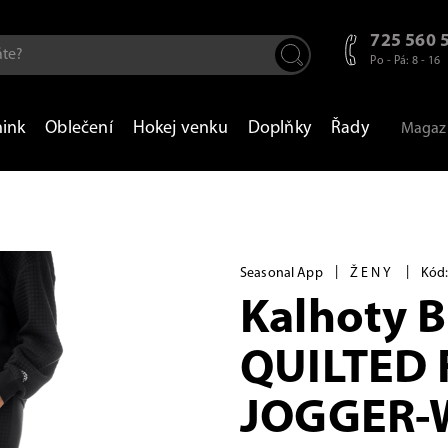
725 560 
Po - Pá: 8 - 16
nink
Oblečení
Hokej venku
Doplňky
Řady
Magaz
|
|
Seasonal App
ŽENY
Kód:
Kalhoty 
QUILTED 
JOGGER-