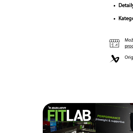
Detail
Katego
Mož
pro
Orig