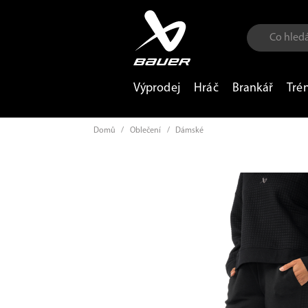
Výprodej
Hráč
Brankář
Tré
Domů
/
Oblečení
/
Dámské