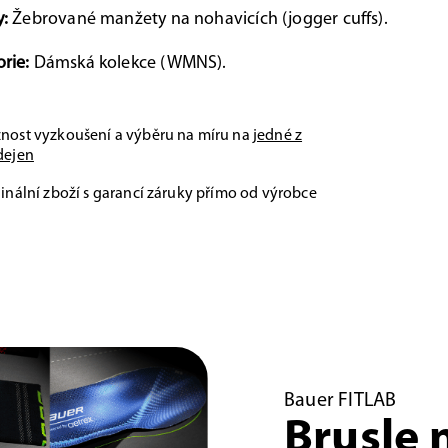
y:
Žebrované manžety na nohavicích (jogger cuffs).
rie:
Dámská kolekce (WMNS).
nost vyzkoušení a výběru na míru na
jedné z
dejen
inální zboží s garancí záruky přímo od výrobce
Bauer FITLAB
Brusle 