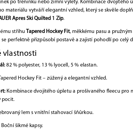
nek po tréninku nebo zimní výlety. Kombinace dvojitého ú
o materiálu vytváří elegantní vzhled, který se skvěle doplň
AUER Apres Ski Quilted 1 Zip
.
nému střihu
Tapered Hockey Fit
, měkkému pasu a pružným
e perfektně přizpůsobí postavě a zajistí pohodlí po celý 
 vlastnosti
ál:
82 % polyester, 13 % lyocell, 5 % elastan.
apered Hockey Fit – zúžený a elegantní vzhled.
rt:
Kombinace dvojitého úpletu a prošívaného fleecu pro 
 pocit.
brovaný lem s vnitřní stahovací šňůrkou.
Boční šikmé kapsy.