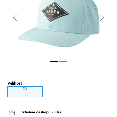
Previous
Next
Velikost
OS
Skladem v eshopu > 5 ks