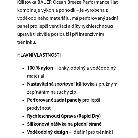
Kšiltovka
BAUER Ocean Breeze Performance Hat
kombinuje
výkon a pohodlí
– je vyrobena z
voděodolného materiálu
, má
perforovaný zadní
panel
pro lepší ventilaci a díky
rychleschnoucí
úpravě
ti skvěle poslouží i při intenzivním
tréninku.
HLAVNÍ VLASTNOSTI
100 % nylon
– lehký, odolný a voděodolný
materiál
Nastavitelná sportovní kšiltovka
s pružným
zapínáním na suchý zip
Perforované zadní panely
pro lepší
prodyšnost
Rychleschnoucí úprava (Rapid Dry)
Silikonová nášivka na přední straně
Voděodolný design
– ideální pro trénink i