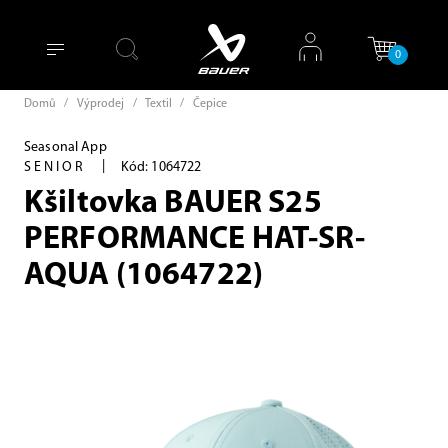
0
Domů
/
Výprodej
/
Textil
/
Čepice
Seasonal App
|
SENIOR
Kód: 1064722
Kšiltovka BAUER S25
PERFORMANCE HAT-SR-
AQUA (1064722)