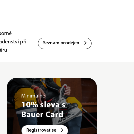
borné
adenství při
Seznam prodejen
ěru
Minimálně
10% sleva s
Bauer Card
Registrovat se