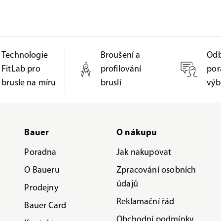
Technologie
Broušení a
Od
FitLab pro
profilování
por
brusle na míru
bruslí
výb
Bauer
O nákupu
Poradna
Jak nakupovat
O Baueru
Zpracování osobních
údajů
Prodejny
Reklamační řád
Bauer Card
Obchodní podmínky