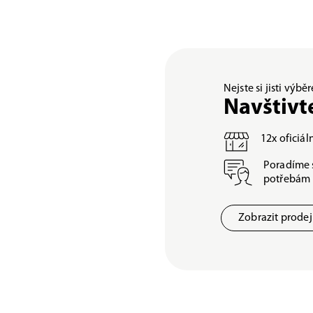
Nejste si jisti výb
Navštivt
12x oficiá
Poradíme 
potřebám
Zobrazit prode