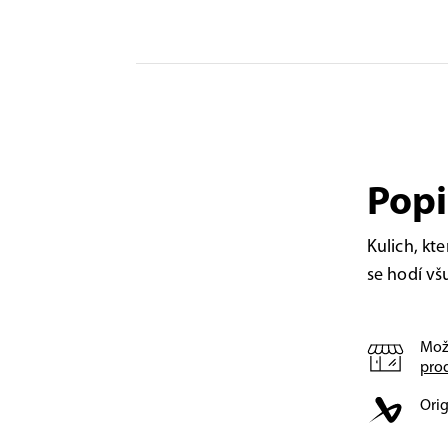
Popi
Kulich, kt
se hodí vš
Mož
pro
Orig