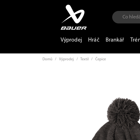
Výprodej
Hráč
Brankář
Tré
Domů
/
Výprodej
/
Textil
/
Čepice