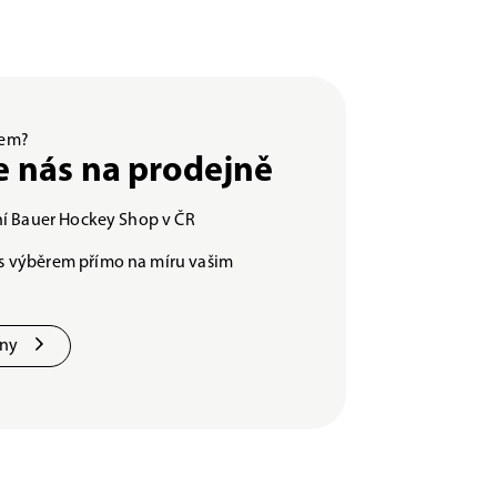
ěrem?
e nás na prodejně
lní Bauer Hockey Shop v ČR
s výběrem přímo na míru vašim
jny