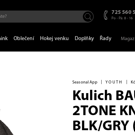
725 560 
Po - Pá: 8 - 16
nink
Oblečení
Hokej venku
Doplňky
Řady
Magaz
|
|
Seasonal App
YOUTH
Kó
Kulich B
2TONE KN
BLK/GRY 