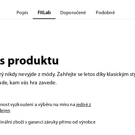
Popis
FitLab
Doporučené
Podobné
s produktu
erý nikdy nevyjde z módy. Zahřejte se letos díky klasickým st
ude, kam vás hra zavede.
nost vyzkoušení a výběru na míru na
jedné z
dejen
inální zboží s garancí záruky přímo od výrobce