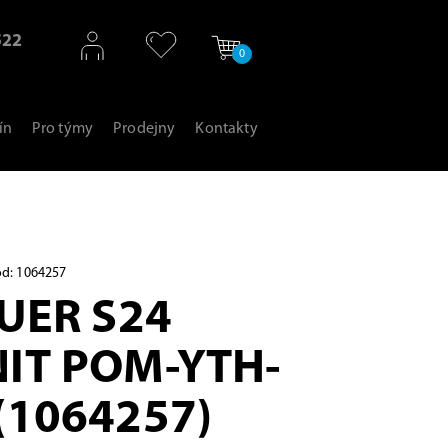
522
0
ín
Pro týmy
Prodejny
Kontakty
d: 1064257
AUER S24
IT POM-YTH-
(1064257)