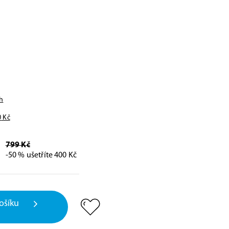
h
0
Kč
799 Kč
-50 % ušetříte 400 Kč
ošíku