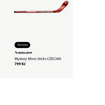
Novinka
Mystery Minis Sticks CZECHIA
Páska COMPOSTI
799 Kč
200 Kč