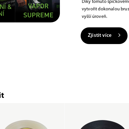
Díky tomuto špičkovému
vytvořit dokonalou brus
vyšší úroveň.
Zjistit více
t