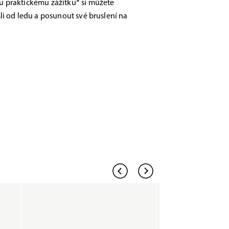
 praktickému zážitku* si můžete
li od ledu a posunout své bruslení na