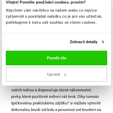
Vítejte! Povolíte používání cookies, prosím?
Abychom vám návštěvu na našem webu co nejvíce
zpříjemnili a poskládali nabídku co je pro vás užitečná,
potřebujeme k tomu váš souhlas se všemi cookies.
Bauer FITLAB
Brusle na míru?
Zobrazit detaily
Navštivte nás na
Povolit vše
prodejně.
Laboratoř BAUER FitLab, navržená s důrazem na
Upravit
výkon, využívá novou, nejmodernější technologii
skenování, která identifikuje jedinečné vlastnosti
vašich nohou a doporučuje různé výkonnostní
prvky, které pozitivně ovlivní váš krok. Díky tomuto
špičkovému praktickému zážitku* si můžete vytvořit
dokonalou brusli od ledu a posunout své bruslení na