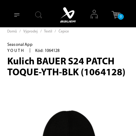
0
Domů
/
Výprodej
/
Textil
/
Čepice
Seasonal App
|
YOUTH
Kód: 1064128
Kulich BAUER S24 PATCH
TOQUE-YTH-BLK (1064128)