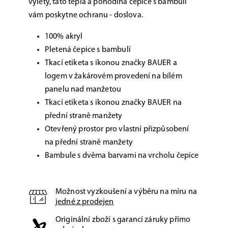
výlety, tato teplá a pohodlná čepice s bambulí
vám poskytne ochranu - doslova.
100% akryl
Pletená čepice s bambulí
Tkací etiketa s ikonou značky BAUER a
logem v žakárovém provedení na bílém
panelu nad manžetou
Tkací etiketa s ikonou značky BAUER na
přední straně manžety
Otevřený prostor pro vlastní přizpůsobení
na přední straně manžety
Bambule s dvěma barvami na vrcholu čepice
Možnost vyzkoušení a výběru na míru na
jedné z prodejen
Originální zboží s garancí záruky přímo