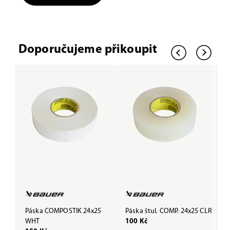
Doporučujeme přikoupit
Páska COMPOSTIK 24x25
Páska štul. COMP. 24x25 CLR
P
WHT
100 Kč
B