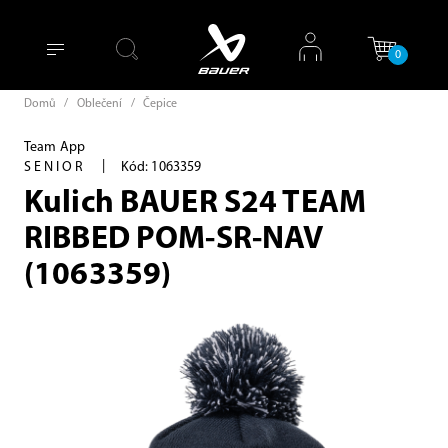
0
Domů
/
Oblečení
/
Čepice
Team App
|
SENIOR
Kód: 1063359
Kulich BAUER S24 TEAM
RIBBED POM-SR-NAV
(1063359)