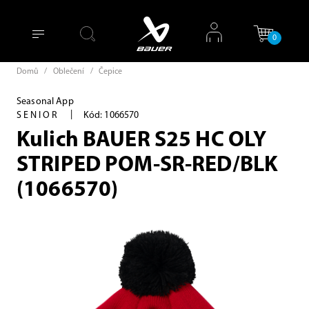
0
Domů
/
Oblečení
/
Čepice
Seasonal App
|
SENIOR
Kód: 1066570
Kulich BAUER S25 HC OLY
STRIPED POM-SR-RED/BLK
(1066570)