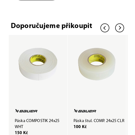
Doporučujeme přikoupit
Páska COMPOSTIK 24x25
Páska štul. COMP. 24x25 CLR
P
WHT
100 Kč
B
150 Kč
1