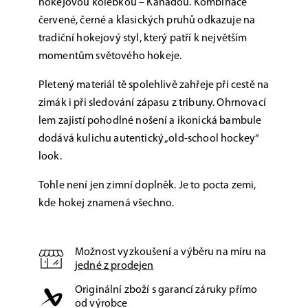
hokejovou kolébkou – Kanadou. Kombinace
červené, černé a klasických pruhů odkazuje na
tradiční hokejový styl, který patří k největším
momentům světového hokeje.
Pletený materiál tě spolehlivě zahřeje při cestě na
zimák i při sledování zápasu z tribuny. Ohrnovací
lem zajistí pohodlné nošení a ikonická bambule
dodává kulichu autentický „old-school hockey“
look.
Tohle není jen zimní doplněk. Je to pocta zemi,
kde hokej znamená všechno.
Možnost vyzkoušení a výběru na míru na
jedné z prodejen
Originální zboží s garancí záruky přímo
od výrobce