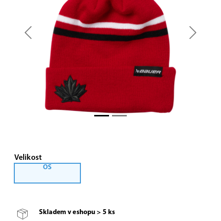
Previous
Next
Velikost
OS
Skladem v eshopu > 5 ks