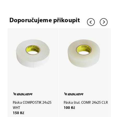
Doporučujeme přikoupit
Páska COMPOSTIK 24x25
Páska štul. COMP. 24x25 CLR
P
WHT
100 Kč
B
150 Kč
1