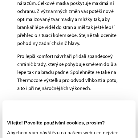
nárazům. Celkově maska poskytuje maximální
ochranu. Z významných změn vás potěší nově
optimalizovaný tvar masky a mřížky tak, aby
brankář lépe viděl do stran a měl tak ještě lepší
přehled o situaci kolem sebe. Stejně tak oceníte
pohodlný zadní chránič hlavy.
Pro lepší komfort návrháři přidali spandexový
chránič brady, který se pohybuje směrem dolů a
lépe tak na bradu padne. Spolehněte se také na
Thermocore výstelku pro odvod vlhkosti a potu,
a to i při nejnáročnějších výkonech.
Možnost vyzkoušení a výběru na míru na
jedné z prodejen
Vítejte! Povolíte používání cookies, prosím?
Originální zboží s garancí záruky přímo
Abychom vám návštěvu na našem webu co nejvíce
od výrobce