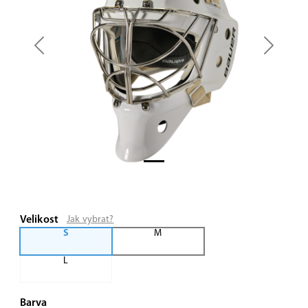
Previous
Next
Velikost
Jak vybrat?
S
M
L
Barva