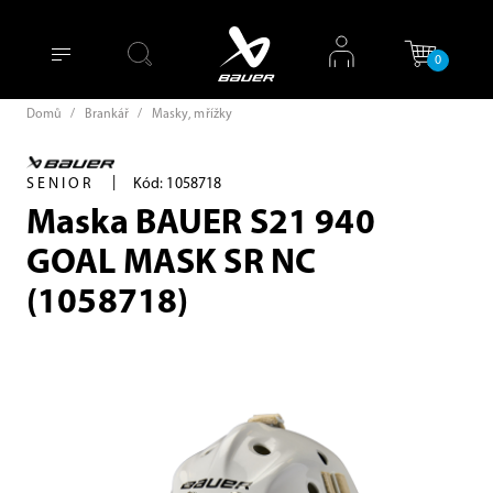
0
Domů
/
Brankář
/
Masky, mřížky
|
SENIOR
Kód: 1058718
Maska BAUER S21 940
GOAL MASK SR NC
(1058718)