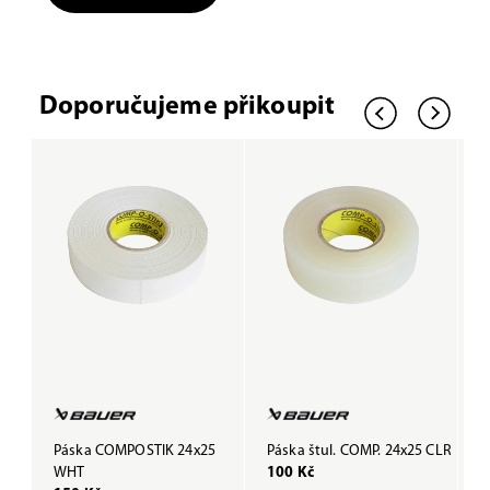
Doporučujeme přikoupit
Páska COMPOSTIK 24x25
Páska štul. COMP. 24x25 CLR
P
WHT
100 Kč
B