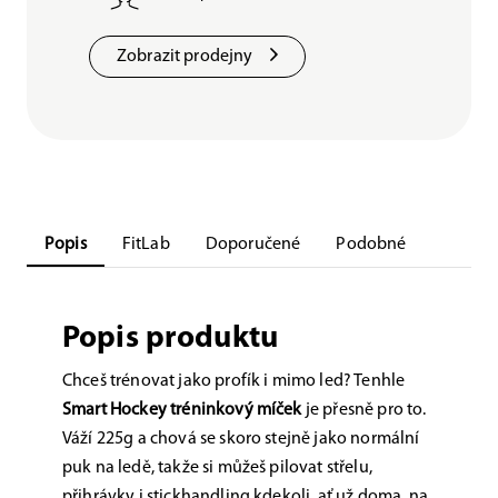
Zobrazit prodejny
Popis
FitLab
Doporučené
Podobné
Popis produktu
Chceš trénovat jako profík i mimo led? Tenhle
Smart Hockey tréninkový míček
je přesně pro to.
Váží 225g a chová se skoro stejně jako normální
puk na ledě, takže si můžeš pilovat střelu,
přihrávky i stickhandling kdekoli, ať už doma, na