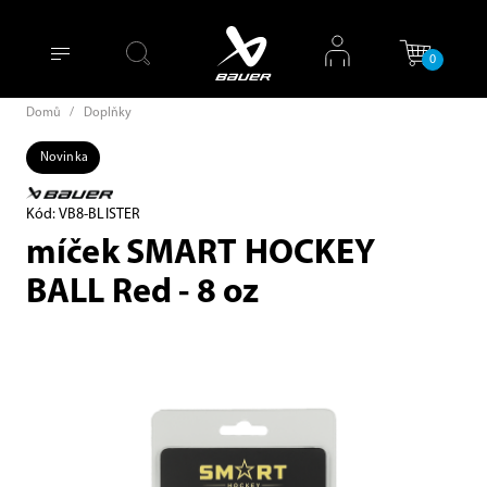
0
Domů
/
Doplňky
Novinka
Kód: VB8-BLISTER
míček SMART HOCKEY
BALL Red - 8 oz