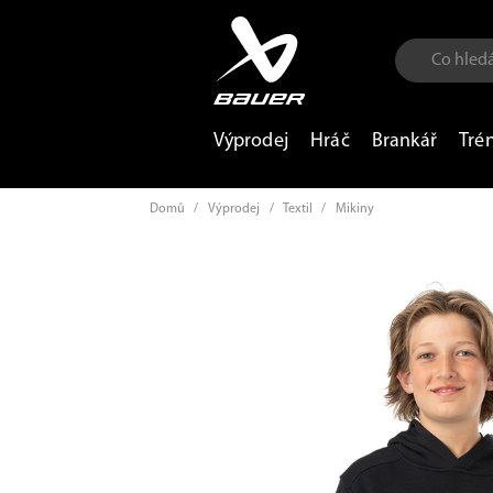
Výprodej
Hráč
Brankář
Tré
Domů
/
Výprodej
/
Textil
/
Mikiny