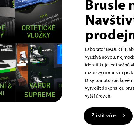
Brusle 
Navštiv
prodejn
Laboratoř BAUER FitLab
využívá novou, nejmoder
identifikuje jedinečné 
různé výkonnostní prvky,
Díky tomuto špičkovému
vytvořit dokonalou brus
vyšší úroveň.
Zjistit více