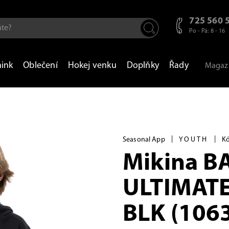
725 560 
Po - Pá: 8 - 16
nink
Oblečení
Hokej venku
Doplňky
Řady
Magaz
|
|
Seasonal App
YOUTH
Kó
Mikina B
ULTIMATE
BLK (106