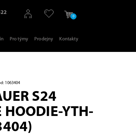
522
0
ín
Pro týmy
Prodejny
Kontakty
d: 1063404
AUER S24
 HOODIE-YTH-
3404)