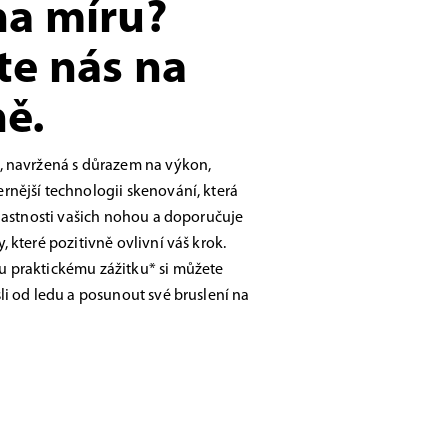
na míru?
te nás na
ě.
, navržená s důrazem na výkon,
nější technologii skenování, která
vlastnosti vašich nohou a doporučuje
 které pozitivně ovlivní váš krok.
 praktickému zážitku* si můžete
li od ledu a posunout své bruslení na