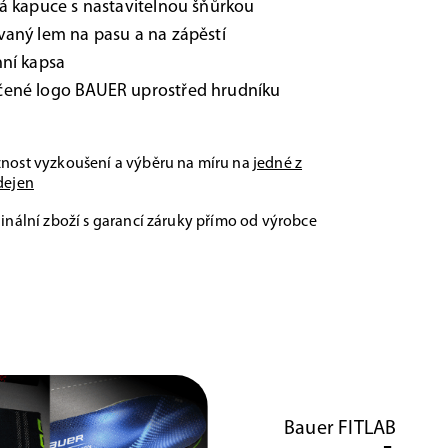
á kapuce s nastavitelnou šňůrkou
aný lem na pasu a na zápěstí
ní kapsa
ené logo BAUER uprostřed hrudníku
nost vyzkoušení a výběru na míru na
jedné z
dejen
inální zboží s garancí záruky přímo od výrobce
Bauer FITLAB