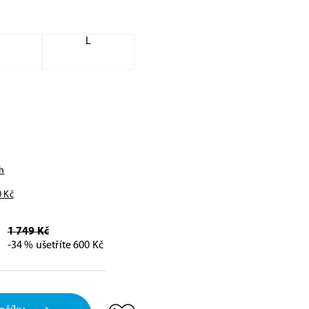
M
L
h
0
Kč
1 749 Kč
-34 % ušetříte 600 Kč