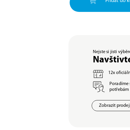
Přidat do k
Nejste si jisti výb
Navštivt
12x oficiá
Poradíme 
potřebám
Zobrazit prode