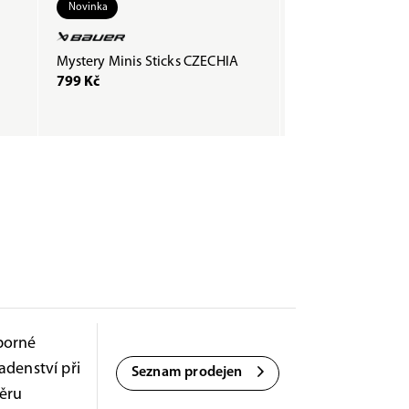
Novinka
Mystery Minis Sticks CZECHIA
Páska COMPOSTI
799 Kč
200 Kč
borné
adenství při
Seznam prodejen
ěru