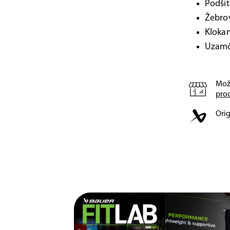
Podšit
Žebrov
Klokan
Uzamč
Mož
pro
Orig