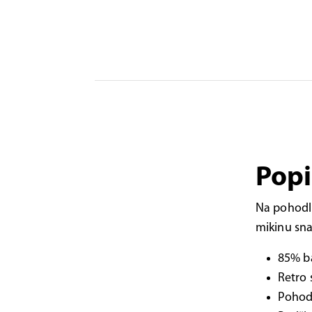
Popi
Na pohodlí
mikinu sn
85% ba
Retro 
Pohodl