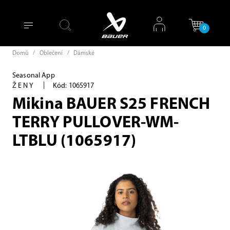
0
Domů
/
Oblečení
/
Dámské
Seasonal App
|
ŽENY
Kód: 1065917
Mikina BAUER S25 FRENCH
TERRY PULLOVER-WM-
LTBLU (1065917)