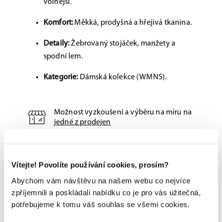
volnější.
Komfort:
Měkká, prodyšná a hřejivá tkanina.
Detaily:
Žebrovaný stojáček, manžety a
spodní lem.
Kategorie:
Dámská kolekce (WMNS).
Možnost vyzkoušení a výběru na míru na
jedné z prodejen
Originální zboží s garancí záruky přímo
od výrobce
Vítejte! Povolíte používání cookies, prosím?
Abychom vám návštěvu na našem webu co nejvíce
zpříjemnili a poskládali nabídku co je pro vás užitečná,
potřebujeme k tomu váš souhlas se všemi cookies.