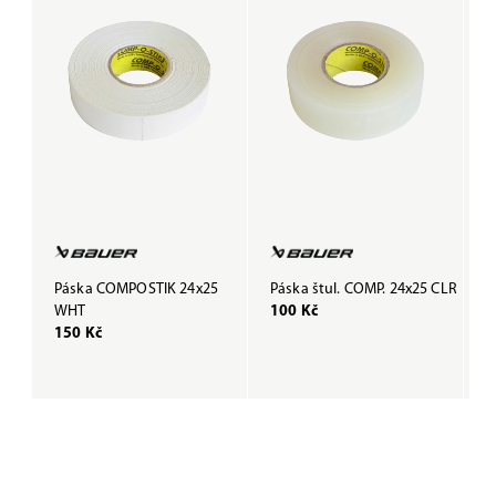
Páska COMPOSTIK 24x25
Páska štul. COMP. 24x25 CLR
P
WHT
100 Kč
B
150 Kč
1