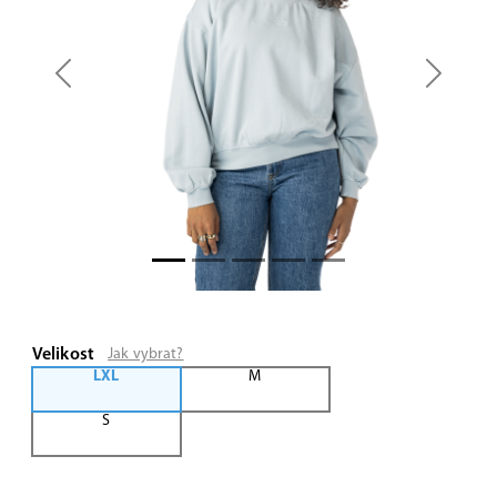
Previous
Next
Velikost
Jak vybrat?
LXL
M
S