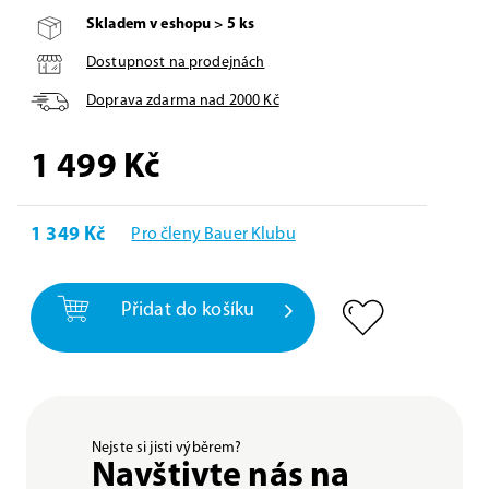
Skladem v eshopu > 5 ks
Dostupnost na prodejnách
Doprava zdarma nad
2000
Kč
1 499
Kč
1 349 Kč
Pro členy Bauer Klubu
Přidat do košíku
Nejste si jisti výběrem?
Navštivte nás na