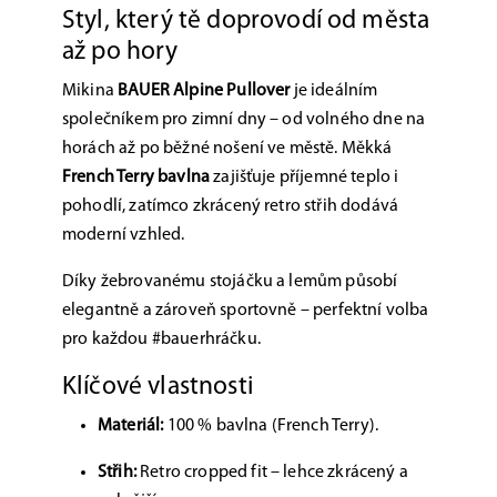
Styl, který tě doprovodí od města
až po hory
Mikina
BAUER Alpine Pullover
je ideálním
společníkem pro zimní dny – od volného dne na
horách až po běžné nošení ve městě. Měkká
French Terry bavlna
zajišťuje příjemné teplo i
pohodlí, zatímco zkrácený retro střih dodává
moderní vzhled.
Díky žebrovanému stojáčku a lemům působí
elegantně a zároveň sportovně – perfektní volba
pro každou #bauerhráčku.
Klíčové vlastnosti
Materiál:
100 % bavlna (French Terry).
Střih:
Retro cropped fit – lehce zkrácený a