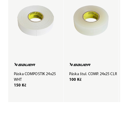
Páska COMPOSTIK 24x25
Páska štul. COMP. 24x25 CLR
P
WHT
100 Kč
B
150 Kč
1