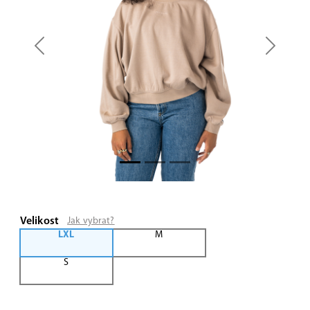
Previous
Next
Velikost
Jak vybrat?
LXL
M
S