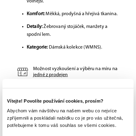
volnější.
Komfort:
Měkká, prodyšná a hřejivá tkanina.
Detaily:
Žebrovaný stojáček, manžety a
spodní lem.
Kategorie:
Dámská kolekce (WMNS).
Možnost vyzkoušení a výběru na míru na
jedné z prodejen
Originální zboží s garancí záruky přímo
od výrobce
Vítejte! Povolíte používání cookies, prosím?
Abychom vám návštěvu na našem webu co nejvíce
zpříjemnili a poskládali nabídku co je pro vás užitečná,
potřebujeme k tomu váš souhlas se všemi cookies.