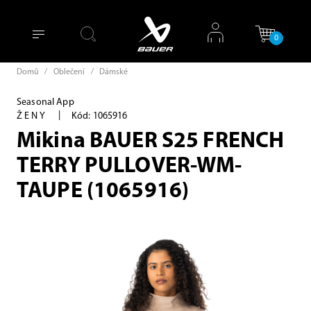
0
Domů
/
Oblečení
/
Dámské
Seasonal App
|
ŽENY
Kód: 1065916
Mikina BAUER S25 FRENCH
TERRY PULLOVER-WM-
TAUPE (1065916)