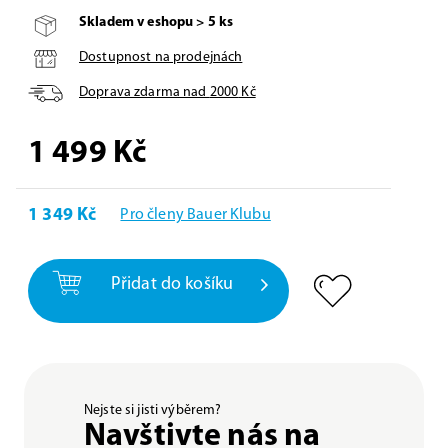
Skladem v eshopu > 5 ks
Dostupnost na prodejnách
Doprava zdarma nad
2000
Kč
1 499
Kč
1 349 Kč
Pro členy Bauer Klubu
Přidat do košíku
Nejste si jisti výběrem?
Navštivte nás na