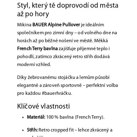
Styl, který tě doprovodí od města
až po hory
Mikina
BAUER Alpine Pullover
je ideálním
společníkem pro zimní dny – od volného dne na
horách až po běžné nošení ve městě. Měkká
French Terry bavlna
zajišťuje příjemné teplo i
pohodlí, zatímco zkrácený retro střih dodává
moderní vzhled.
Díky žebrovanému stojáčku a lemům působí
elegantně a zároveň sportovně – perfektní volba
pro každou #bauerhráčku.
Klíčové vlastnosti
Materiál:
100 % bavlna (French Terry).
Střih:
Retro cropped fit – lehce zkrácený a