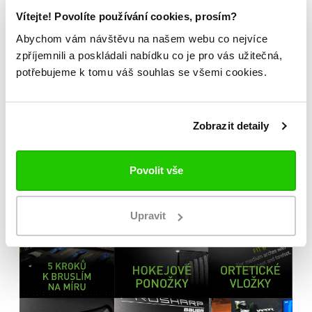
Vítejte! Povolíte používání cookies, prosím?
Abychom vám návštěvu na našem webu co nejvíce
Možnost vyzkoušení a výběru na míru na
jedné z prodejen
zpříjemnili a poskládali nabídku co je pro vás užitečná,
potřebujeme k tomu váš souhlas se všemi cookies.
Originální zboží s garancí záruky přímo
od výrobce
Zobrazit detaily
Povolit vše
Upravit