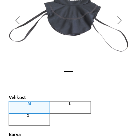
Previous
Next
Velikost
M
L
XL
Barva