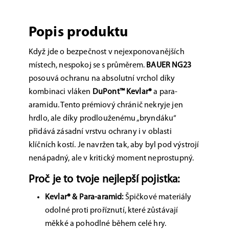
Popis produktu
Když jde o bezpečnost v nejexponovanějších
místech, nespokoj se s průměrem.
BAUER NG23
posouvá ochranu na absolutní vrchol díky
kombinaci vláken
DuPont™ Kevlar®
a para-
aramidu. Tento prémiový chránič nekryje jen
hrdlo, ale díky prodlouženému „bryndáku“
přidává zásadní vrstvu ochrany i v oblasti
klíčních kostí. Je navržen tak, aby byl pod výstrojí
nenápadný, ale v kritický moment neprostupný.
Proč je to tvoje nejlepší pojistka:
Kevlar® & Para-aramid:
Špičkové materiály
odolné proti proříznutí, které zůstávají
měkké a pohodlné během celé hry.