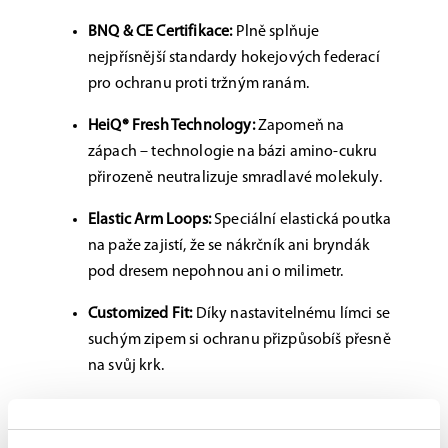
BNQ & CE Certifikace:
Plně splňuje
nejpřísnější standardy hokejových federací
pro ochranu proti tržným ranám.
HeiQ® Fresh Technology:
Zapomeň na
zápach – technologie na bázi amino-cukru
přirozeně neutralizuje smradlavé molekuly.
Elastic Arm Loops:
Speciální elastická poutka
na paže zajistí, že se nákrčník ani bryndák
pod dresem nepohnou ani o milimetr.
Customized Fit:
Díky nastavitelnému límci se
suchým zipem si ochranu přizpůsobíš přesně
na svůj krk.
Velikosti:
M (30–35 cm), L (34–39 cm), XL (38–43
cm).