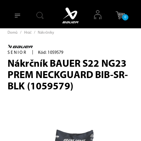
0
Domů
/
Hráč
/
Nákrčníky
|
SENIOR
Kód: 1059579
Nákrčník BAUER S22 NG23
PREM NECKGUARD BIB-SR-
BLK (1059579)