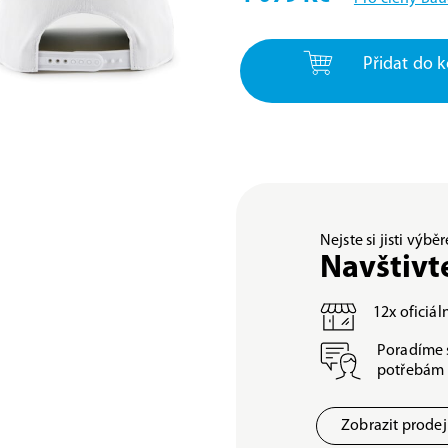
Přidat do k
Nejste si jisti výb
Navštivt
12x oficiá
Poradíme 
potřebám
Zobrazit prode