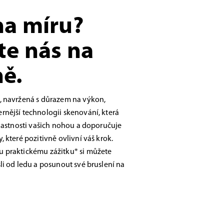
na míru?
te nás na
ě.
, navržená s důrazem na výkon,
nější technologii skenování, která
vlastnosti vašich nohou a doporučuje
 které pozitivně ovlivní váš krok.
 praktickému zážitku* si můžete
li od ledu a posunout své bruslení na