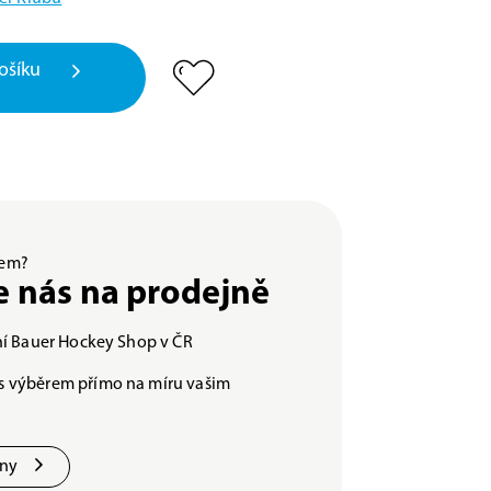
ošíku
ěrem?
e nás na prodejně
lní Bauer Hockey Shop v ČR
s výběrem přímo na míru vašim
jny