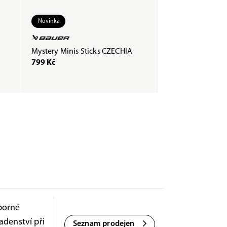
Novinka
Mystery Minis Sticks CZECHIA
Páska COMPOSTI
799 Kč
200 Kč
borné
adenství při
Seznam prodejen