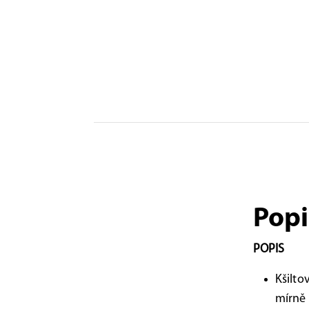
Popi
POPIS
Kšilto
mírně