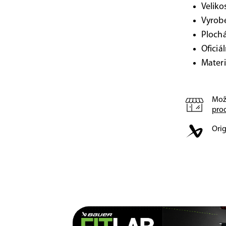
Veliko
Vyrob
Plochá
Oficiá
Materi
Mož
pro
Orig