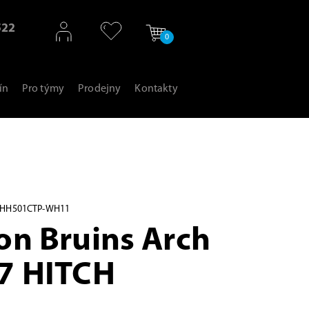
522
0
ín
Pro týmy
Prodejny
Kontakty
CHH501CTP-WH11
on Bruins Arch
7 HITCH