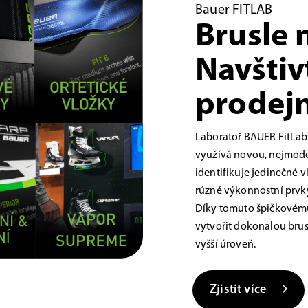
Bauer FITLAB
Brusle 
Navštiv
prodejn
Laboratoř BAUER FitLab
využívá novou, nejmoder
identifikuje jedinečné 
různé výkonnostní prvky,
Díky tomuto špičkovému
vytvořit dokonalou brus
vyšší úroveň.
Zjistit více