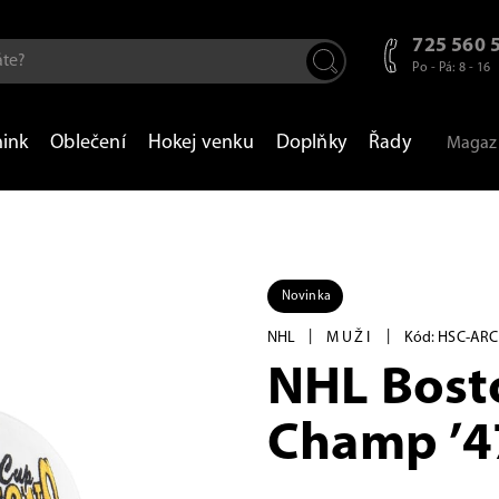
725 560 
Po - Pá: 8 - 16
nink
Oblečení
Hokej venku
Doplňky
Řady
Magaz
Novinka
|
|
NHL
MUŽI
Kód: HSC-AR
NHL Bost
Champ ’4