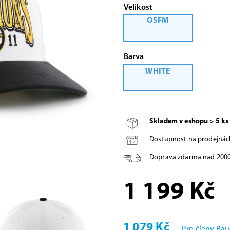
Velikost
OSFM
Barva
WHITE
Skladem v eshopu > 5 ks
Dostupnost na prodejnác
Doprava zdarma nad
200
1 199
Kč
1 079 Kč
Pro členy Bau