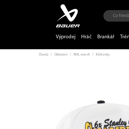
Výprodej
Hráč
Brankář
Tré
Domů
/
Oblečení
/
NHL merch
/
Kšiltovky