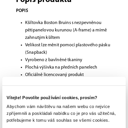
Popis produktu
POPIS
Kšiltovka Boston Bruins s nezpevněnou
pětipanelovou kurunou (A-frame) a mírně
zahnutým kšiltem
Velikost lze měnit pomocí plastového pásku
(Snapback)
Vyrobeno z bavlněné tkaniny
Plochá výšivka na předních panelech
Oficiálně licencovaný produkt
Materiál: 100% bavlna
Vítejte! Povolíte používání cookies, prosím?
Možnost vyzkoušení a výběru na míru na
Abychom vám návštěvu na našem webu co nejvíce
jedné z prodejen
zpříjemnili a poskládali nabídku co je pro vás užitečná,
Originální zboží s garancí záruky přímo od
potřebujeme k tomu váš souhlas se všemi cookies.
výrobce