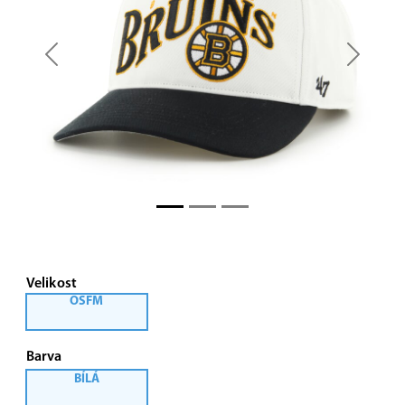
Previous
Next
Velikost
OSFM
Barva
BÍLÁ