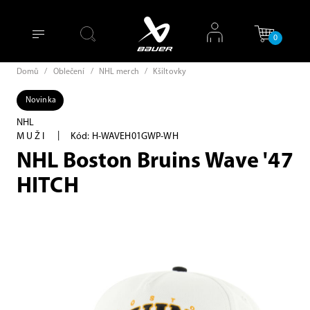
0
Domů
/
Oblečení
/
NHL merch
/
Kšiltovky
Novinka
NHL
|
MUŽI
Kód: H-WAVEH01GWP-WH
NHL Boston Bruins Wave '47
HITCH