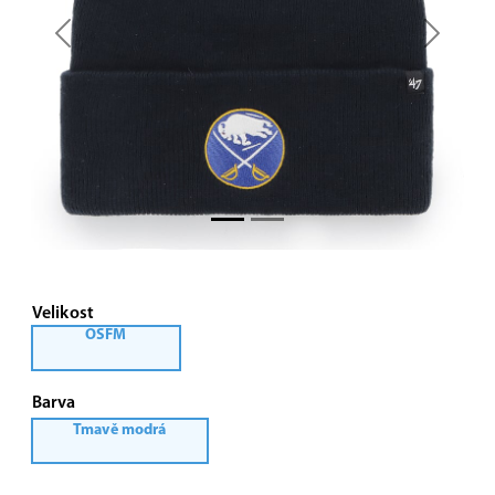
Previous
Next
Velikost
OSFM
Barva
Tmavě modrá