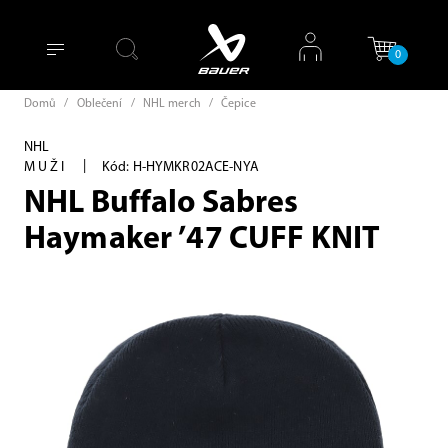
0
Domů
/
Oblečení
/
NHL merch
/
Čepice
NHL
|
MUŽI
Kód: H-HYMKR02ACE-NYA
NHL Buffalo Sabres
Haymaker ’47 CUFF KNIT