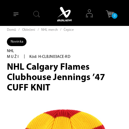
0
Domů
/
Oblečení
/
NHL merch
/
Čepice
Novinka
NHL
|
MUŽI
Kód: H-CLBJN03ACE-RD
NHL Calgary Flames
Clubhouse Jennings ’47
CUFF KNIT