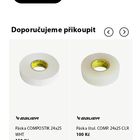
Doporučujeme přikoupit
Páska COMPOSTIK 24x25
Páska štul. COMP. 24x25 CLR
P
WHT
100 Kč
B