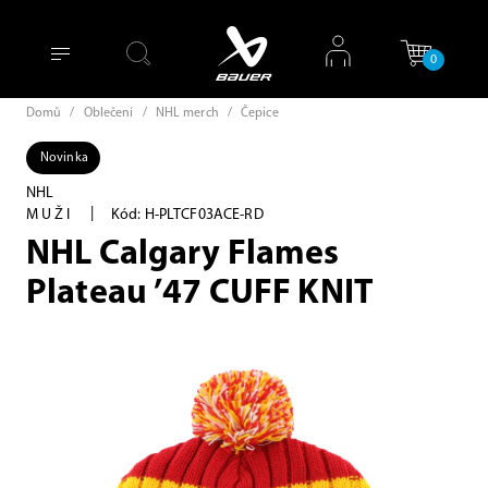
0
Domů
/
Oblečení
/
NHL merch
/
Čepice
Novinka
NHL
|
MUŽI
Kód: H-PLTCF03ACE-RD
NHL Calgary Flames
Plateau ’47 CUFF KNIT