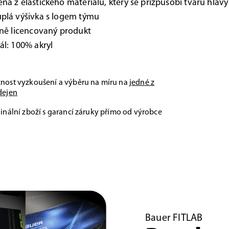
na z elastického materiálu, který se přizpůsobí tvaru hlavy
plá výšivka s logem týmu
lně licencovaný produkt
ál: 100% akryl
nost vyzkoušení a výběru na míru na
jedné z
dejen
inální zboží s garancí záruky přímo od výrobce
Bauer FITLAB