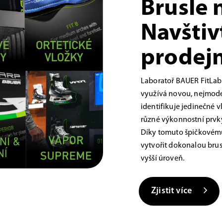
Brusle 
Navštiv
prodejn
Laboratoř BAUER FitLab
využívá novou, nejmoder
identifikuje jedinečné 
různé výkonnostní prvky,
Díky tomuto špičkovému
vytvořit dokonalou brus
vyšší úroveň.
Zjistit více