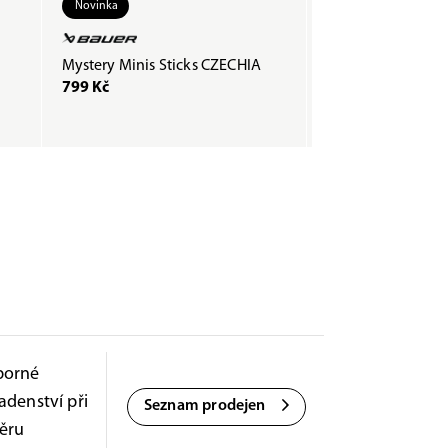
Novinka
Mystery Minis Sticks CZECHIA
Páska COMPOSTI
799 Kč
200 Kč
borné
adenství při
Seznam prodejen
ěru