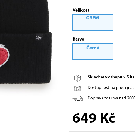
Velikost
OSFM
Barva
Černá
Skladem v eshopu > 5 ks
Dostupnost na prodejnác
Doprava zdarma nad
200
649
Kč