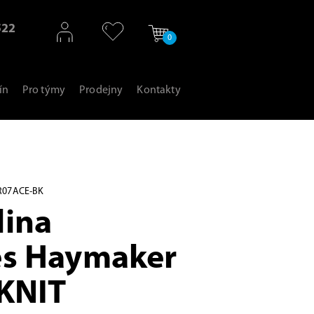
522
0
ín
Pro týmy
Prodejny
Kontakty
R07ACE-BK
lina
es Haymaker
 KNIT