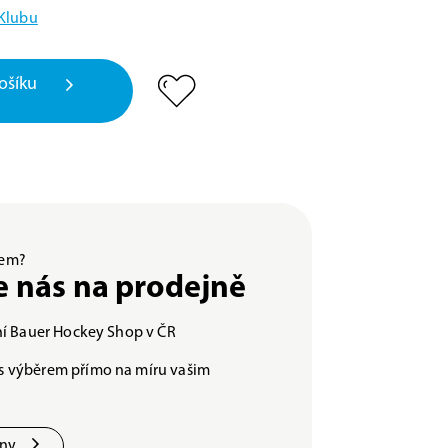
 Klubu
ošíku
ěrem?
e nás na prodejně
lní Bauer Hockey Shop v ČR
s výběrem přímo na míru vašim
jny