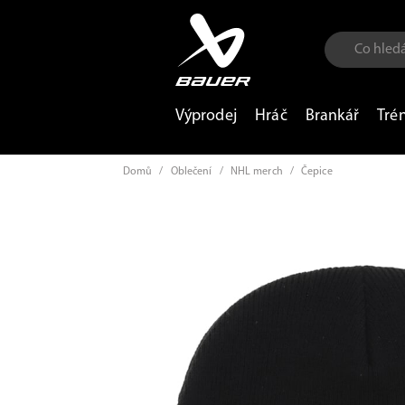
Výprodej
Hráč
Brankář
Tré
Domů
/
Oblečení
/
NHL merch
/
Čepice