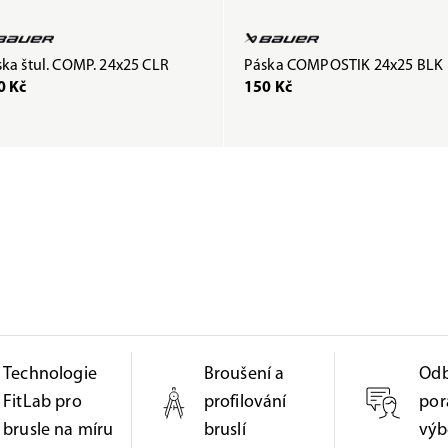
ka štul. COMP. 24x25 CLR
Páska COMPOSTIK 24x25 BLK
0 Kč
150 Kč
Technologie
Broušení a
Od
FitLab pro
profilování
por
brusle na míru
bruslí
výb