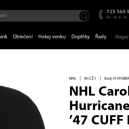
725 560 
Po - Pá: 8 - 16
nink
Oblečení
Hokej venku
Doplňky
Řady
Magaz
|
|
NHL
MUŽI
Kód: H-HYMK
NHL Caro
Hurrican
’47 CUFF