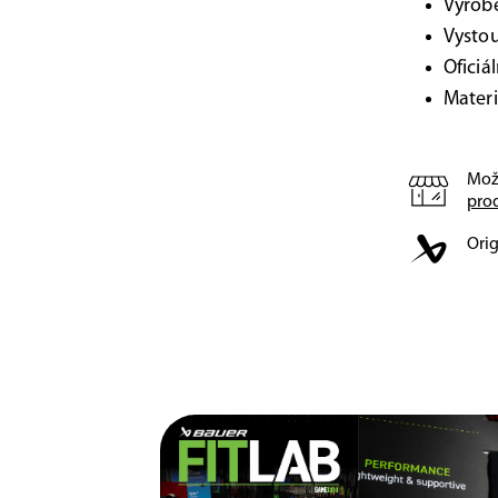
Vyrobe
Vystou
Oficiá
Materi
Mož
pro
Orig