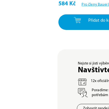
584 Kč
Pro členy Bauer
Přidat do k
Nejste si jisti výb
Navštivt
12x oficiá
Poradíme 
potřebám
Zobrazit prode