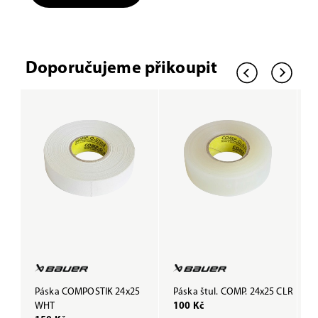
Doporučujeme přikoupit
Páska COMPOSTIK 24x25
Páska štul. COMP. 24x25 CLR
P
WHT
100 Kč
B