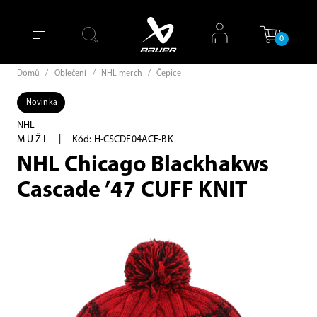
0
Domů
/
Oblečení
/
NHL merch
/
Čepice
Novinka
NHL
|
MUŽI
Kód: H-CSCDF04ACE-BK
NHL Chicago Blackhakws
Cascade ’47 CUFF KNIT