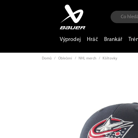
Výprodej
Hráč
Brankář
Tré
Domů
/
Oblečení
/
NHL merch
/
Kšiltovky