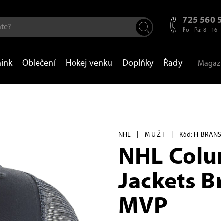
725 560 
Po - Pá: 8 - 16
nink
Oblečení
Hokej venku
Doplňky
Řady
Magaz
|
|
NHL
MUŽI
Kód: H-BRAN
NHL Colu
Jackets B
MVP