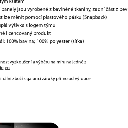
tým kšiltem
 panely jsou vyrobené z bavlněné tkaniny, zadní část z pev
st lze měnit pomocí plastového pásku (Snapback)
plá výšivka s logem týmu
lně licencovaný produkt
ál: 100% bavlna; 100% polyester (síťka)
nost vyzkoušení a výběru na míru na
jedné z
dejen
inální zboží s garancí záruky přímo od výrobce