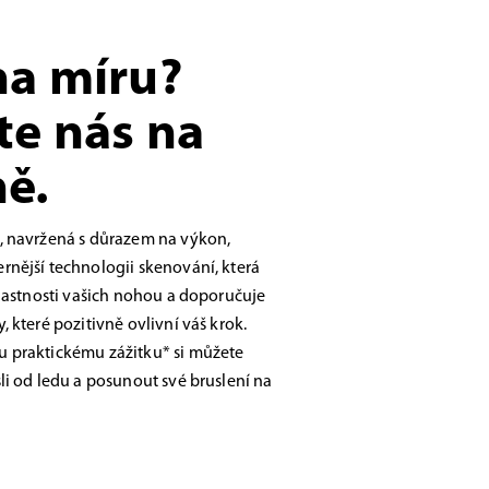
na míru?
te nás na
ě.
, navržená s důrazem na výkon,
nější technologii skenování, která
vlastnosti vašich nohou a doporučuje
 které pozitivně ovlivní váš krok.
 praktickému zážitku* si můžete
li od ledu a posunout své bruslení na