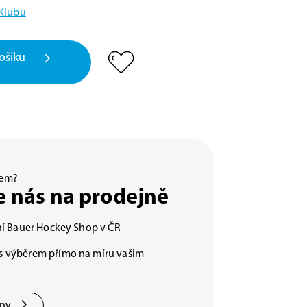
 Klubu
ošíku
ěrem?
e nás na prodejně
lní Bauer Hockey Shop v ČR
s výběrem přímo na míru vašim
jny