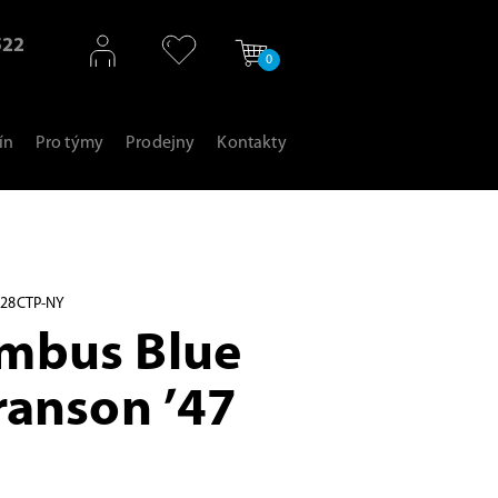
522
0
ín
Pro týmy
Prodejny
Kontakty
S28CTP-NY
mbus Blue
ranson ’47