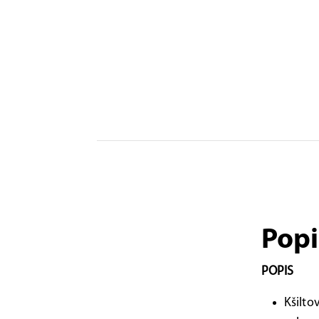
Popi
POPIS
Kšilto