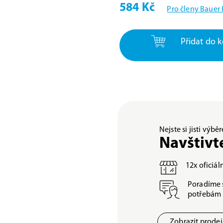
584 Kč
Pro členy Bauer
Přidat do k
Nejste si jisti výb
Navštivt
12x oficiá
Poradíme 
potřebám
Zobrazit prode