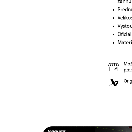
zahnu
Přední
Veliko
Vystou
Oficiá
Materi
Mož
pro
Orig