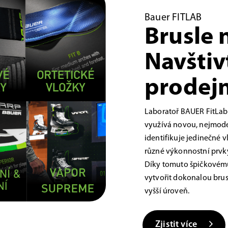
Bauer FITLAB
Brusle 
Navštiv
prodejn
Laboratoř BAUER FitLab
využívá novou, nejmoder
identifikuje jedinečné 
různé výkonnostní prvky,
Díky tomuto špičkovému
vytvořit dokonalou brus
vyšší úroveň.
Zjistit více