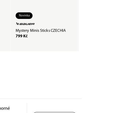
Novinka
Mystery Minis Sticks CZECHIA
Páska COMPOSTI
799 Kč
200 Kč
borné