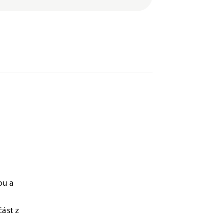
ou a
část z