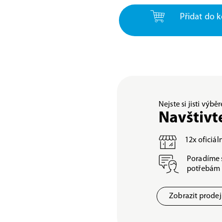
Přidat do k
Nejste si jisti výb
Navštivt
12x oficiá
Poradíme 
potřebám
Zobrazit prode