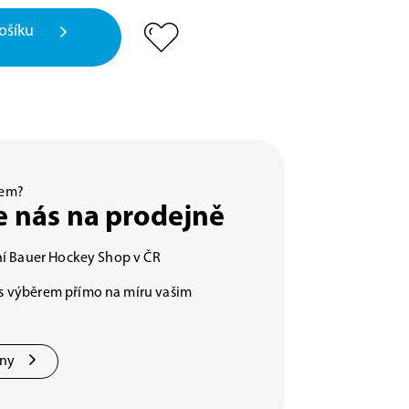
ošíku
ěrem?
e nás na prodejně
lní Bauer Hockey Shop v ČR
s výběrem přímo na míru vašim
jny