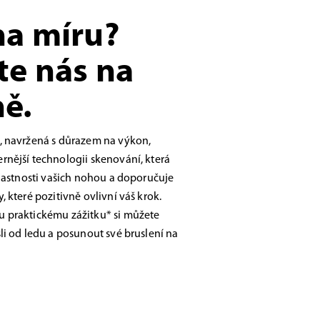
na míru?
te nás na
ě.
, navržená s důrazem na výkon,
nější technologii skenování, která
vlastnosti vašich nohou a doporučuje
 které pozitivně ovlivní váš krok.
 praktickému zážitku* si můžete
li od ledu a posunout své bruslení na