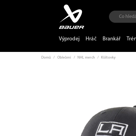
Výprodej
Hráč
Brankář
Tré
Domů
/
Oblečení
/
NHL merch
/
Kšiltovky