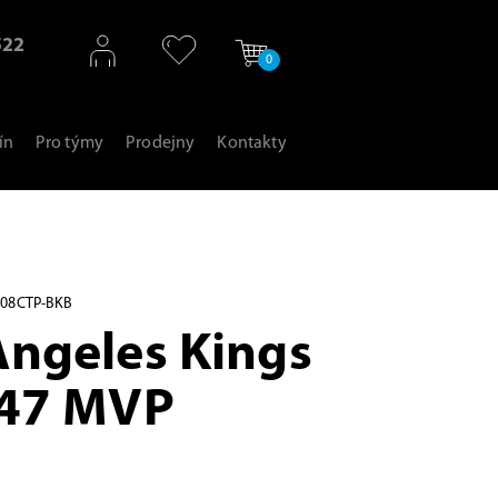
522
0
ín
Pro týmy
Prodejny
Kontakty
S08CTP-BKB
Angeles Kings
’47 MVP