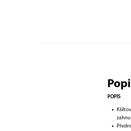
Popi
POPIS
Kšilto
zahnu
Přední