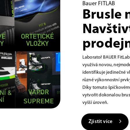
Bauer FITLAB
Brusle 
Navštiv
prodejn
Laboratoř BAUER FitLab
využívá novou, nejmoder
identifikuje jedinečné 
různé výkonnostní prvky,
Díky tomuto špičkovému
vytvořit dokonalou brus
vyšší úroveň.
Zjistit více