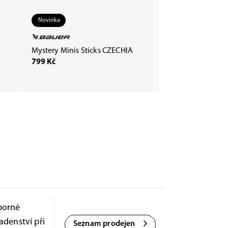
Novinka
Mystery Minis Sticks CZECHIA
Páska COMPOSTI
799 Kč
200 Kč
borné
adenství při
Seznam prodejen