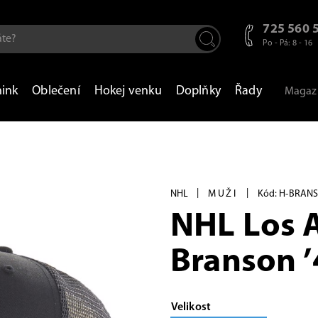
725 560 
Po - Pá: 8 - 16
nink
Oblečení
Hokej venku
Doplňky
Řady
Magaz
|
|
NHL
MUŽI
Kód: H-BRAN
NHL Los 
Branson 
Velikost