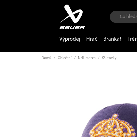
Výprodej
Hráč
Brankář
Tré
Domů
/
Oblečení
/
NHL merch
/
Kšiltovky