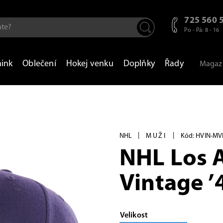
725 560 
Po - Pá: 8 - 16
nink
Oblečení
Hokej venku
Doplňky
Řady
Magaz
|
|
NHL
MUŽI
Kód: HVIN-M
NHL Los 
Vintage 
Velikost