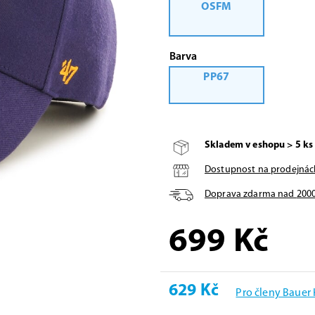
OSFM
Barva
PP67
Skladem v eshopu > 5 ks
Dostupnost na prodejnác
Doprava zdarma nad
200
699
Kč
629 Kč
Pro členy Bauer