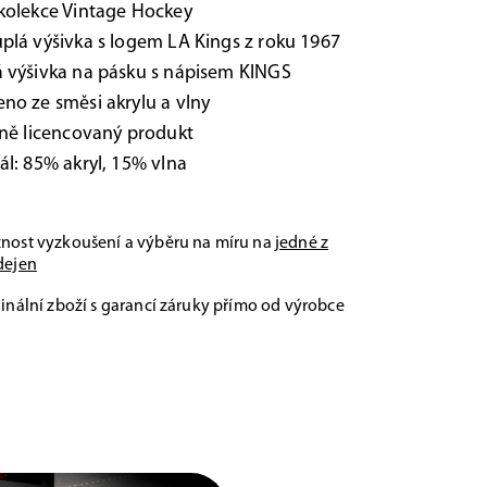
kolekce Vintage Hockey
plá výšivka s logem LA Kings z roku 1967
 výšivka na pásku s nápisem KINGS
no ze směsi akrylu a vlny
lně licencovaný produkt
ál: 85% akryl, 15% vlna
nost vyzkoušení a výběru na míru na
jedné z
dejen
inální zboží s garancí záruky přímo od výrobce