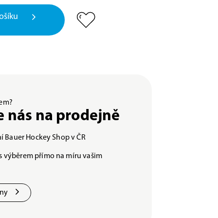
ošíku
ěrem?
e nás na prodejně
lní Bauer Hockey Shop v ČR
s výběrem přímo na míru vašim
jny