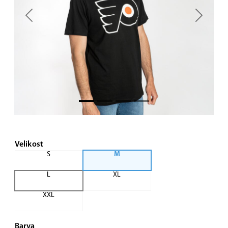
Previous
Next
Velikost
S
M
L
XL
XXL
Barva