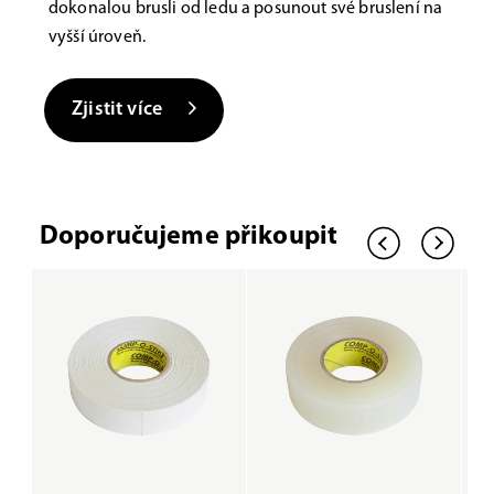
dokonalou brusli od ledu a posunout své bruslení na
vyšší úroveň.
Zjistit více
Doporučujeme přikoupit