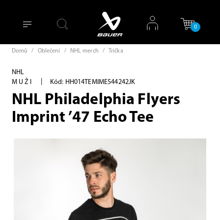
0
Domů
/
Oblečení
/
NHL merch
/
Trička
NHL
|
MUŽI
Kód: HH014TEMIME544242JK
NHL Philadelphia Flyers
Imprint ’47 Echo Tee