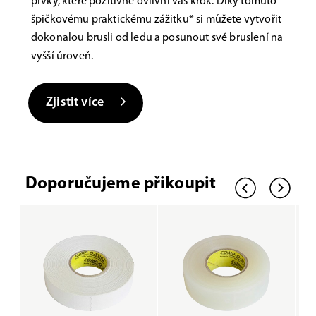
prvky, které pozitivně ovlivní váš krok. Díky tomuto
špičkovému praktickému zážitku* si můžete vytvořit
dokonalou brusli od ledu a posunout své bruslení na
vyšší úroveň.
Zjistit více
Doporučujeme přikoupit