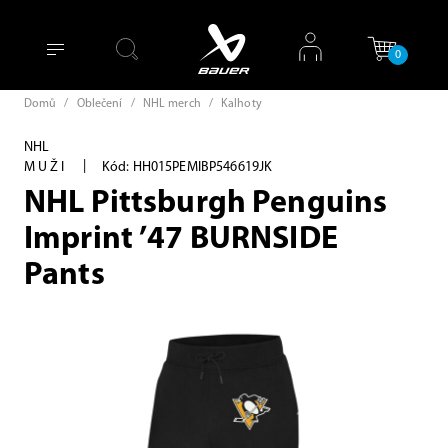
0
Domů
/
Oblečení
/
NHL merch
/
Kalhoty
NHL
|
MUŽI
Kód: HH015PEMIBP546619JK
NHL Pittsburgh Penguins
Imprint ’47 BURNSIDE
Pants