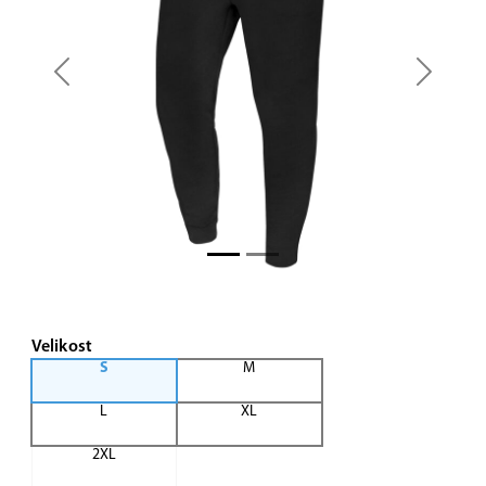
Previous
Next
Velikost
S
M
L
XL
2XL