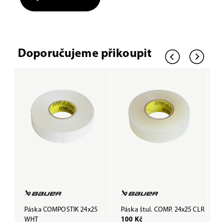
Doporučujeme přikoupit
Páska COMPOSTIK 24x25
Páska štul. COMP. 24x25 CLR
P
WHT
100 Kč
B