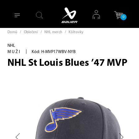
0
Domů
/
Oblečení
/
NHL merch
/
Kšiltovky
NHL
|
MUŽI
Kód: H-MVP17WBV-NYB
NHL St Louis Blues ’47 MVP