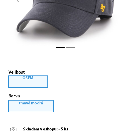
Previous
Next
Velikost
OSFM
Barva
tmavě modrá
Skladem v eshopu > 5 ks