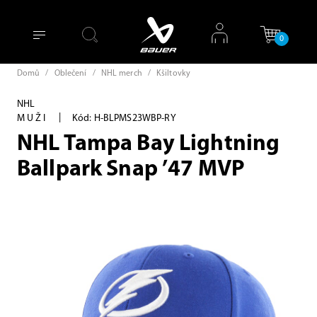
0
Domů
/
Oblečení
/
NHL merch
/
Kšiltovky
NHL
|
MUŽI
Kód: H-BLPMS23WBP-RY
NHL Tampa Bay Lightning
Ballpark Snap ’47 MVP