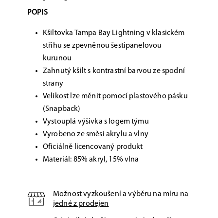
POPIS
Kšiltovka Tampa Bay Lightning v klasickém
střihu se zpevněnou šestipanelovou
kurunou
Zahnutý kšilt s kontrastní barvou ze spodní
strany
Velikost lze měnit pomocí plastového pásku
(Snapback)
Vystouplá výšivka s logem týmu
Vyrobeno ze směsi akrylu a vlny
Oficiálně licencovaný produkt
Materiál: 85% akryl, 15% vlna
Možnost vyzkoušení a výběru na míru na
jedné z prodejen