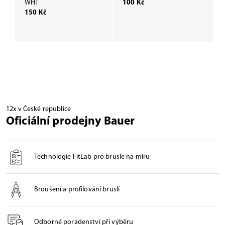
WHT
100 Kč
B
150 Kč
1
12x v České republice
Oficiální prodejny Bauer
Technologie FitLab pro brusle na míru
Broušení a profilování bruslí
Odborné poradenství při výběru