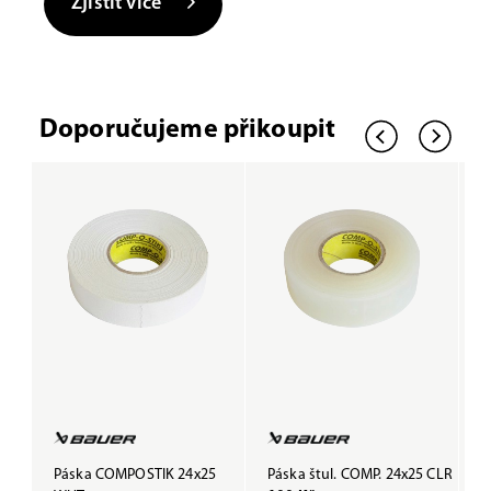
Zjistit více
Doporučujeme přikoupit
Páska COMPOSTIK 24x25
Páska štul. COMP. 24x25 CLR
P