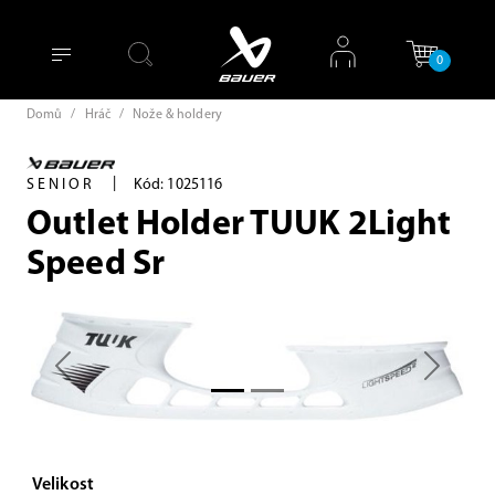
0
Domů
/
Hráč
/
Nože & holdery
|
SENIOR
Kód: 1025116
Outlet Holder TUUK 2Light
Speed Sr
Previous
Next
Velikost