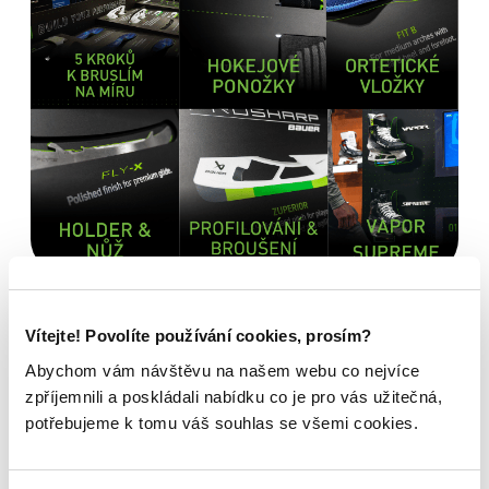
Bauer FITLAB
Vítejte! Povolíte používání cookies, prosím?
Brusle na míru?
Abychom vám návštěvu na našem webu co nejvíce
Navštivte nás na
zpříjemnili a poskládali nabídku co je pro vás užitečná,
prodejně.
potřebujeme k tomu váš souhlas se všemi cookies.
Laboratoř BAUER FitLab, navržená s důrazem na