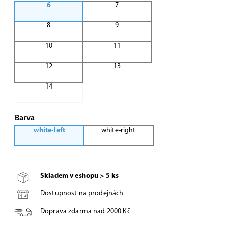
6
7
8
9
10
11
12
13
14
Barva
white-left
white-right
Skladem v eshopu > 5 ks
Dostupnost na prodejnách
Doprava zdarma nad
2000
Kč