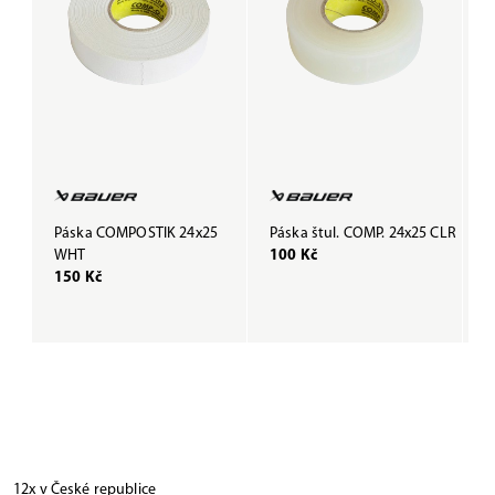
Páska COMPOSTIK 24x25
Páska štul. COMP. 24x25 CLR
P
WHT
100 Kč
B
150 Kč
1
12x v České republice