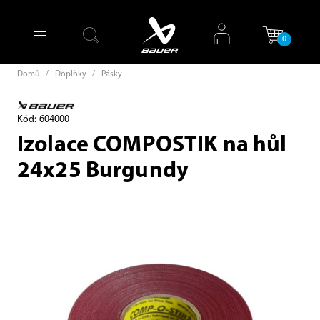
0
Domů
/
Doplňky
/
Pásky
Kód: 604000
Izolace COMPOSTIK na hůl
24x25 Burgundy