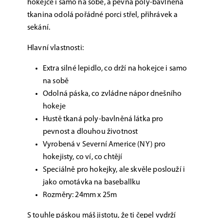
hokejce i samo na sobě, a pevná poly-bavlněná
tkanina odolá pořádné porci střel, přihrávek a
sekání.
Hlavní vlastnosti:
Extra silné lepidlo, co drží na hokejce i samo
na sobě
Odolná páska, co zvládne nápor dnešního
hokeje
Hustě tkaná poly-bavlněná látka pro
pevnost a dlouhou životnost
Vyrobená v Severní Americe (NY) pro
hokejisty, co ví, co chtějí
Speciálně pro hokejky, ale skvěle poslouží i
jako omotávka na baseballku
Rozměry: 24mm x 25m
S touhle páskou máš jistotu, že ti čepel vydrží