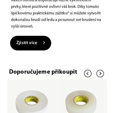
vašich nohou a doporučuje různé výkonnostní
prvky, které pozitivně ovlivní váš krok. Díky tomuto
špičkovému praktickému zážitku* si můžete vytvořit
dokonalou brusli od ledu a posunout své bruslení na
vyšší úroveň.
Zjistit více
Doporučujeme přikoupit