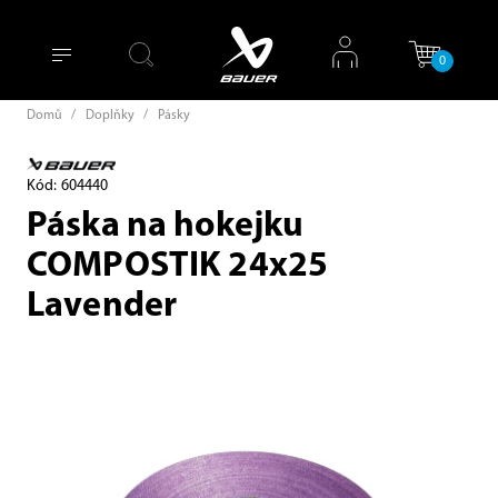
0
Domů
/
Doplňky
/
Pásky
Kód: 604440
Páska na hokejku
COMPOSTIK 24x25
Lavender