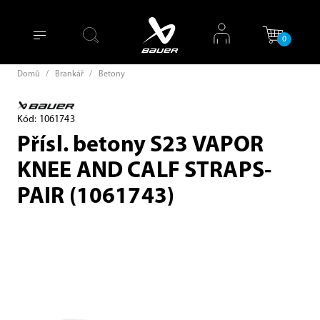
0
Domů
/
Brankář
/
Betony
Kód: 1061743
Přísl. betony S23 VAPOR
KNEE AND CALF STRAPS-
PAIR (1061743)