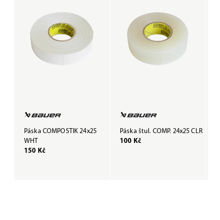
Páska COMPOSTIK 24x25
Páska štul. COMP. 24x25 CLR
P
WHT
100 Kč
B
150 Kč
1