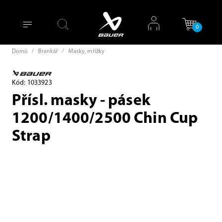
0
Domů
/
Brankář
/
Masky, mřížky
Kód: 1033923
Přísl. masky - pásek
1200/1400/2500 Chin Cup
Strap