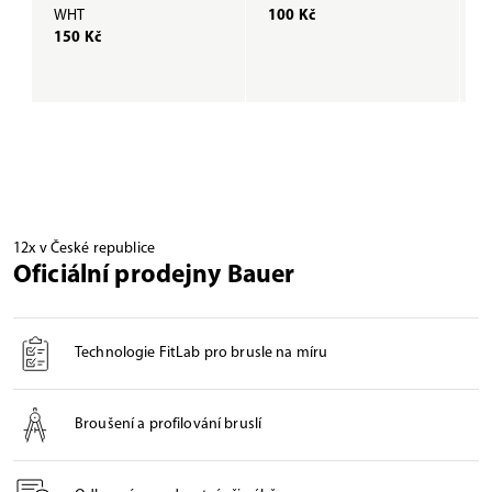
WHT
100 Kč
B
150 Kč
1
12x v České republice
Oficiální prodejny Bauer
Technologie FitLab pro brusle na míru
Broušení a profilování bruslí