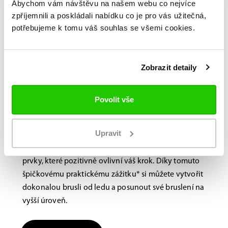
Abychom vám návštěvu na našem webu co nejvíce
zpříjemnili a poskládali nabídku co je pro vás užitečná,
potřebujeme k tomu váš souhlas se všemi cookies.
Bauer FITLAB
Brusle na míru?
Navštivte nás na
Zobrazit detaily
prodejně.
Povolit vše
Laboratoř BAUER FitLab, navržená s důrazem na
výkon, využívá novou, nejmodernější technologii
Upravit
skenování, která identifikuje jedinečné vlastnosti
vašich nohou a doporučuje různé výkonnostní
prvky, které pozitivně ovlivní váš krok. Díky tomuto
špičkovému praktickému zážitku* si můžete vytvořit
dokonalou brusli od ledu a posunout své bruslení na
vyšší úroveň.