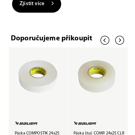
Zjistit více
Doporučujeme přikoupit
Páska COMPOSTIK 24x25
Páska štul. COMP. 24x25 CLR
P