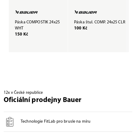
Páska COMPOSTIK 24x25
Páska štul. COMP. 24x25 CLR
P
WHT
100 Kč
B
150 Kč
1
12x v České republice
Oficiální prodejny Bauer
Technologie FitLab pro brusle na míru