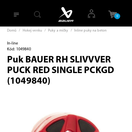
0
Domů
/
Hokej venku
/
Puky a míčky
/
Inline puky na beton
In-line
Kód: 1049840
Puk BAUER RH SLIVVVER
PUCK RED SINGLE PCKGD
(1049840)