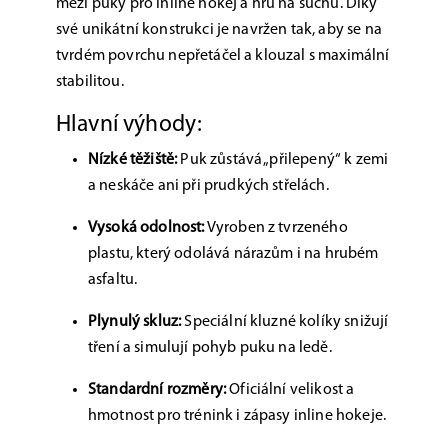
mezi puky pro inline hokej a hru na suchu. Díky
své unikátní konstrukci je navržen tak, aby se na
tvrdém povrchu nepřetáčel a klouzal s maximální
stabilitou.
Hlavní výhody:
Nízké těžiště:
Puk zůstává „přilepený“ k zemi
a neskáče ani při prudkých střelách.
Vysoká odolnost:
Vyroben z tvrzeného
plastu, který odolává nárazům i na hrubém
asfaltu.
Plynulý skluz:
Speciální kluzné kolíky snižují
tření a simulují pohyb puku na ledě.
Standardní rozměry:
Oficiální velikost a
hmotnost pro trénink i zápasy inline hokeje.