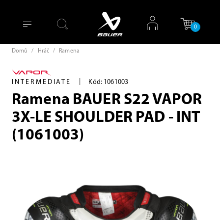
0
Domů
/
Hráč
/
Ramena
|
INTERMEDIATE
Kód: 1061003
Ramena BAUER S22 VAPOR
3X-LE SHOULDER PAD - INT
(1061003)