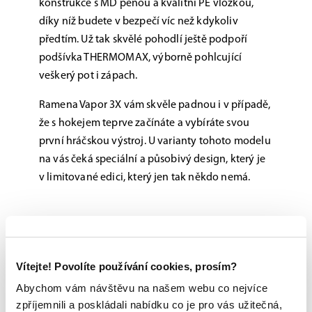
konstrukce s MD pěnou a kvalitní PE vložkou,
díky níž budete v bezpečí víc než kdykoliv
předtím. Už tak skvělé pohodlí ještě podpoří
podšívka THERMOMAX, výborně pohlcující
veškerý pot i zápach.
Ramena Vapor 3X vám skvěle padnou i v případě,
že s hokejem teprve začínáte a vybíráte svou
první hráčskou výstroj. U varianty tohoto modelu
na vás čeká speciální a působivý design, který je
v limitované edici, který jen tak někdo nemá.
Možnost vyzkoušení a výběru na míru na
jedné z prodejen
Originální zboží s garancí záruky přímo
Vítejte! Povolíte používání cookies, prosím?
od výrobce
Abychom vám návštěvu na našem webu co nejvíce
zpříjemnili a poskládali nabídku co je pro vás užitečná,