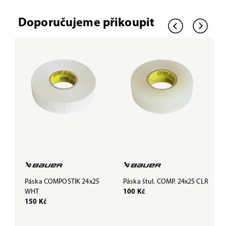
Doporučujeme přikoupit
Páska COMPOSTIK 24x25
Páska štul. COMP. 24x25 CLR
P
WHT
100 Kč
B
150 Kč
1