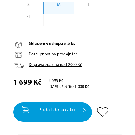
S
M
L
XL
Skladem v eshopu > 5 ks
Dostupnost na prodejnách
Doprava zdarma nad
2000
Kč
2 699 Kč
1 699 Kč
-37 % ušetříte 1 000 Kč
Přidat do košíku