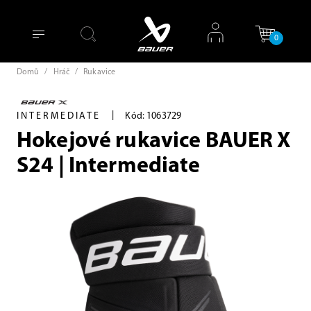
0
Domů
/
Hráč
/
Rukavice
|
INTERMEDIATE
Kód: 1063729
Hokejové rukavice BAUER X
S24 | Intermediate