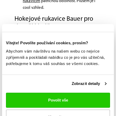
rukavicím
patřičnou odolnost. Plusem je i
cool vzhled.
Hokejové rukavice Bauer pro
dospělé hráče
Tak to jsou rukavice Bauer X. Spolehlivě ochrání
Vítejte! Povolíte používání cookies, prosím?
ruce a prsty každého hobby hráče, který to ale na
ledě myslí vážně. Kromě své funkčnosti rukavice
Abychom vám návštěvu na našem webu co nejvíce
potěší svým profesionálním vzezřením. Rukavice
zpříjemnili a poskládali nabídku co je pro vás užitečná,
z této edice jsou navíc naprosto vhodné i pro
potřebujeme k tomu váš souhlas se všemi cookies.
úplné začátečníky.
Zobrazit detaily
Možnost vyzkoušení a výběru na míru na
jedné z prodejen
Povolit vše
Originální zboží s garancí záruky přímo
od výrobce