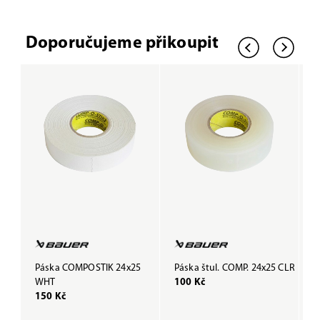
Doporučujeme přikoupit
Páska COMPOSTIK 24x25
Páska štul. COMP. 24x25 CLR
P
WHT
100 Kč
B
150 Kč
1