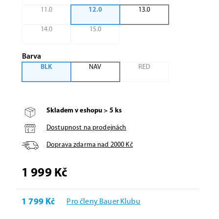
11.0
12.0
13.0
14.0
15.0
Barva
BLK
NAV
RED
Skladem v eshopu > 5 ks
Dostupnost na prodejnách
Doprava zdarma nad
2000
Kč
1 999 Kč
1 799 Kč
Pro členy Bauer Klubu