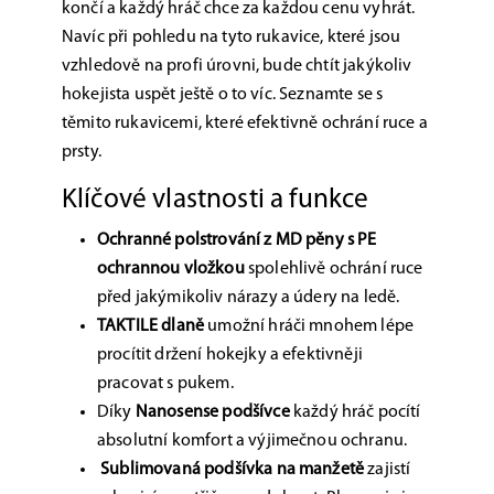
končí a každý hráč chce za každou cenu vyhrát.
Navíc při pohledu na tyto rukavice, které jsou
vzhledově na profi úrovni, bude chtít jakýkoliv
hokejista uspět ještě o to víc. Seznamte se s
těmito rukavicemi, které efektivně ochrání ruce a
prsty.
Klíčové vlastnosti a funkce
Ochranné polstrování z MD pěny s PE
ochrannou vložkou
spolehlivě ochrání ruce
před jakýmikoliv nárazy a údery na ledě.
TAKTILE dlaně
umožní hráči mnohem lépe
procítit držení hokejky a efektivněji
pracovat s pukem.
Díky
Nanosense podšívce
každý hráč pocítí
absolutní komfort a výjimečnou ochranu.
Sublimovaná podšívka na manžetě
zajistí