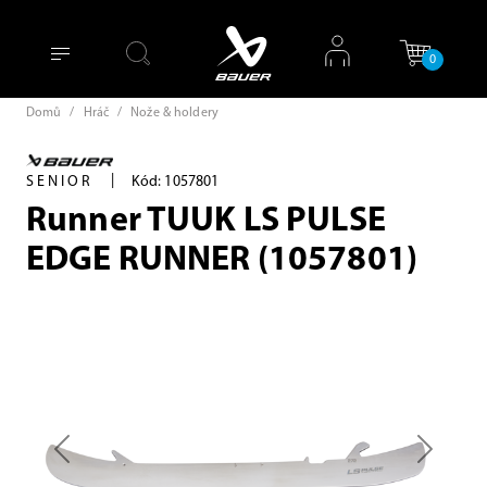
0
Domů
/
Hráč
/
Nože & holdery
|
SENIOR
Kód: 1057801
Runner TUUK LS PULSE
EDGE RUNNER (1057801)
Previous
Next