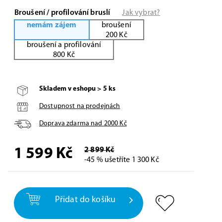
Broušení / profilování bruslí
Jak vybrat?
nemám zájem
broušení
200 Kč
broušení a profilování
800 Kč
Skladem v eshopu > 5 ks
Dostupnost na prodejnách
Doprava zdarma nad
2000
Kč
1 599
Kč
2 899 Kč
-45 % ušetříte 1 300 Kč
Přidat do košíku