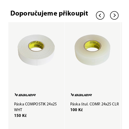
Doporučujeme přikoupit
Páska COMPOSTIK 24x25
Páska štul. COMP. 24x25 CLR
P
WHT
100 Kč
B
150 Kč
1