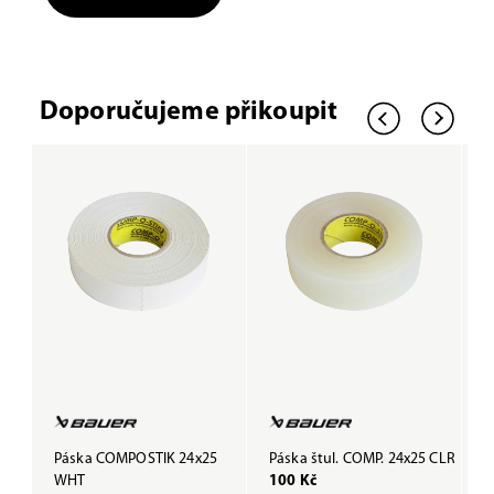
Doporučujeme přikoupit
Páska COMPOSTIK 24x25
Páska štul. COMP. 24x25 CLR
P
WHT
100 Kč
B