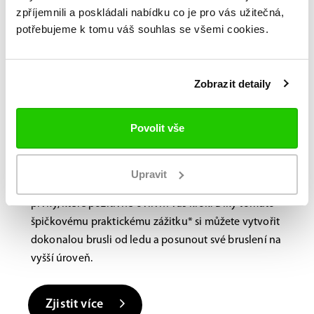
zpříjemnili a poskládali nabídku co je pro vás užitečná,
potřebujeme k tomu váš souhlas se všemi cookies.
Bauer FITLAB
Brusle na míru?
Navštivte nás na
Zobrazit detaily
prodejně.
Povolit vše
Laboratoř BAUER FitLab, navržená s důrazem na
výkon, využívá novou, nejmodernější technologii
skenování, která identifikuje jedinečné vlastnosti
Upravit
vašich nohou a doporučuje různé výkonnostní
prvky, které pozitivně ovlivní váš krok. Díky tomuto
špičkovému praktickému zážitku* si můžete vytvořit
dokonalou brusli od ledu a posunout své bruslení na
vyšší úroveň.
Zjistit více