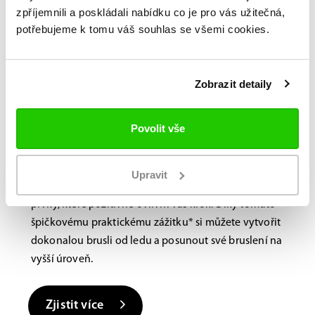
zpříjemnili a poskládali nabídku co je pro vás užitečná,
potřebujeme k tomu váš souhlas se všemi cookies.
Bauer FITLAB
Brusle na míru?
Navštivte nás na
Zobrazit detaily
prodejně.
Povolit vše
Laboratoř BAUER FitLab, navržená s důrazem na
výkon, využívá novou, nejmodernější technologii
skenování, která identifikuje jedinečné vlastnosti
Upravit
vašich nohou a doporučuje různé výkonnostní
prvky, které pozitivně ovlivní váš krok. Díky tomuto
špičkovému praktickému zážitku* si můžete vytvořit
dokonalou brusli od ledu a posunout své bruslení na
vyšší úroveň.
Zjistit více