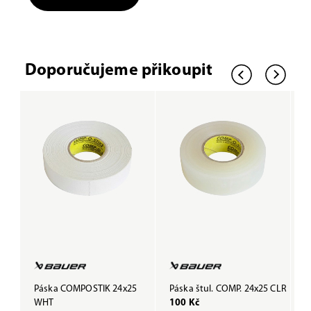
Doporučujeme přikoupit
Páska COMPOSTIK 24x25
Páska štul. COMP. 24x25 CLR
P
WHT
100 Kč
B