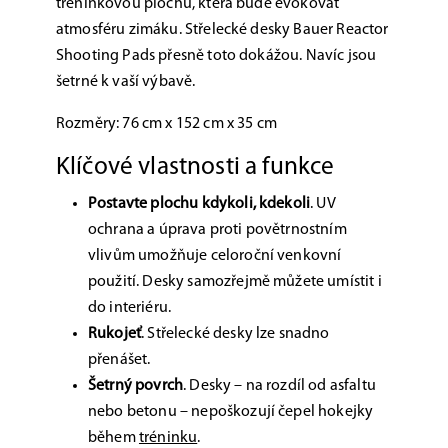
tréninkovou plochu, která bude evokovat
atmosféru zimáku. Střelecké desky Bauer Reactor
Shooting Pads přesně toto dokážou. Navíc jsou
šetrné k vaší výbavě.
Rozměry: 76 cm x 152 cm x 35 cm
Klíčové vlastnosti a funkce
Postavte plochu kdykoli, kdekoli
.
UV
ochrana a úprava proti povětrnostním
vlivům umožňuje celoroční venkovní
použití. Desky samozřejmě můžete umístit i
do interiéru.
Rukojeť
. Střelecké desky lze snadno
přenášet.
Šetrný povrch
. Desky – na rozdíl od asfaltu
nebo betonu – nepoškozují čepel hokejky
během
tréninku
.