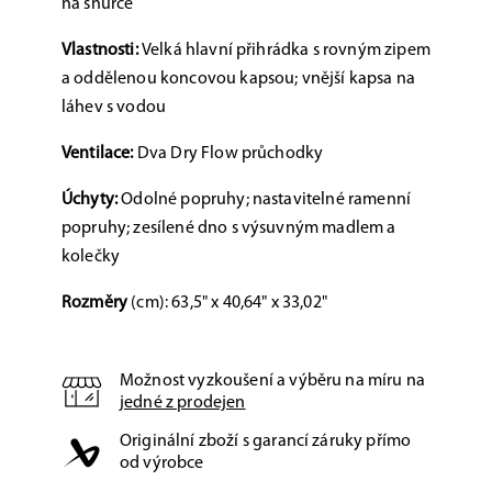
na šňůrce
Vlastnosti:
Velká hlavní přihrádka s rovným zipem
a oddělenou koncovou kapsou; vnější kapsa na
láhev s vodou
Ventilace:
Dva Dry Flow průchodky
Úchyty:
Odolné popruhy; nastavitelné ramenní
popruhy; zesílené dno s výsuvným madlem a
kolečky
Rozměry
(cm): 63,5" x 40,64" x 33,02"
Možnost vyzkoušení a výběru na míru na
jedné z prodejen
Originální zboží s garancí záruky přímo
od výrobce