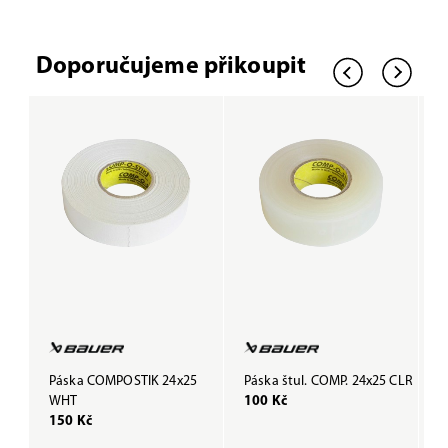
Doporučujeme přikoupit
Páska COMPOSTIK 24x25
Páska štul. COMP. 24x25 CLR
P
WHT
100 Kč
B
150 Kč
1