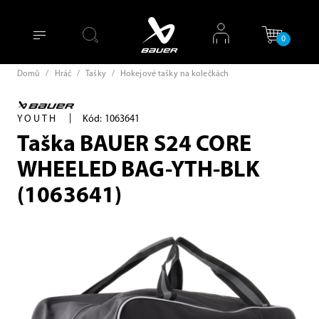
0
Domů
/
Hráč
/
Tašky
/
Hokejové tašky na kolečkách
|
YOUTH
Kód: 1063641
Taška BAUER S24 CORE
WHEELED BAG-YTH-BLK
(1063641)