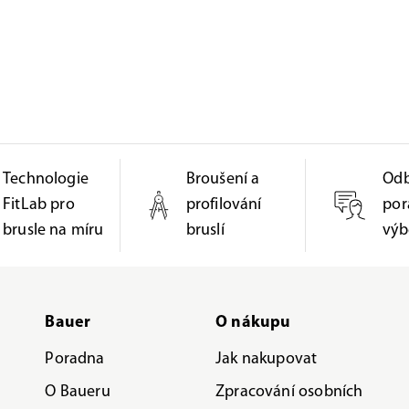
Technologie
Broušení a
Od
FitLab pro
profilování
por
brusle na míru
bruslí
výb
Bauer
O nákupu
Poradna
Jak nakupovat
O Baueru
Zpracování osobních