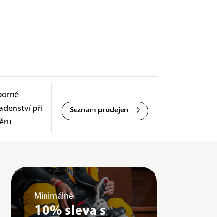
borné
adenství při
Seznam prodejen
ěru
Minimálně
10% sleva s