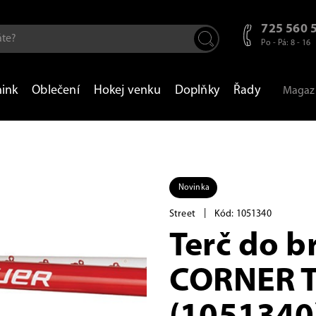
725 560 
Po - Pá: 8 - 16
nink
Oblečení
Hokej venku
Doplňky
Řady
Magaz
Novinka
|
Street
Kód: 1051340
Terč do 
CORNER 