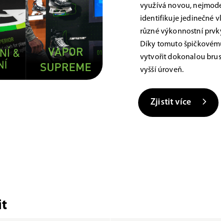
využívá novou, nejmoder
identifikuje jedinečné 
různé výkonnostní prvky,
Díky tomuto špičkovému
vytvořit dokonalou brus
vyšší úroveň.
Zjistit více
t