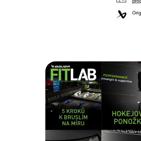
pro
Orig