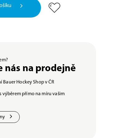
ošíku
ěrem?
e nás na prodejně
lní Bauer Hockey Shop v ČR
s výběrem přímo na míru vašim
jny