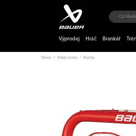
Výprodej
Hráč
Brankář
Tré
Domů
/
Hokej venku
/
Branky