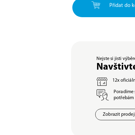
Přidat do k
Nejste si jisti výb
Navštivt
12x oficiá
Poradíme 
potřebám
Zobrazit prode