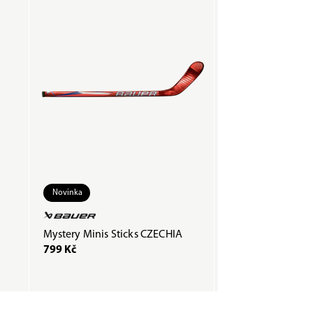
Novinka
Mystery Minis Sticks CZECHIA
Páska COMPOSTI
799 Kč
200 Kč