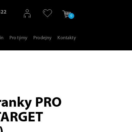
522
0
ín
Pro týmy
Prodejny
Kontakty
branky PRO
TARGET