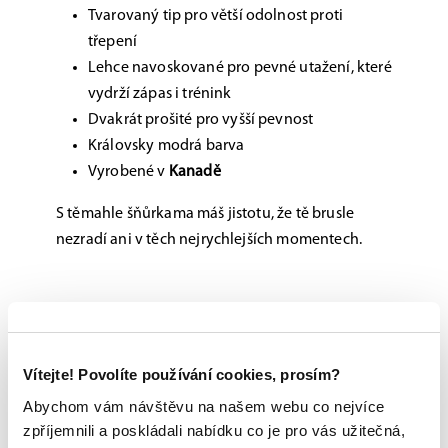
Tvarovaný tip pro větší odolnost proti
třepení
Lehce navoskované pro pevné utažení, které
vydrží zápas i trénink
Dvakrát prošité pro vyšší pevnost
Královsky modrá barva
Vyrobené v
Kanadě
S těmahle šňůrkama máš jistotu, že tě brusle
nezradí ani v těch nejrychlejších momentech.
Možnost vyzkoušení a výběru na míru na
jedné z prodejen
Originální zboží s garancí záruky přímo
Vítejte! Povolíte používání cookies, prosím?
od výrobce
Abychom vám návštěvu na našem webu co nejvíce
zpříjemnili a poskládali nabídku co je pro vás užitečná,