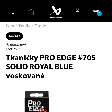
0
Domů
/
Doplňky
/
Tkaničky
Novinka
Kód: 6915-08
Tkaničky PRO EDGE #70S
SOLID ROYAL BLUE
voskované