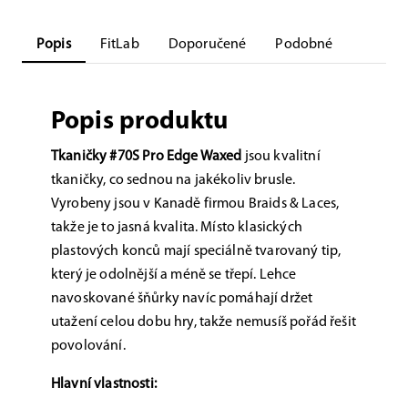
Popis
FitLab
Doporučené
Podobné
Popis produktu
Tkaničky #70S Pro Edge Waxed
jsou kvalitní
tkaničky, co sednou na jakékoliv brusle.
Vyrobeny jsou v Kanadě firmou Braids & Laces,
takže je to jasná kvalita. Místo klasických
plastových konců mají speciálně tvarovaný tip,
který je odolnější a méně se třepí. Lehce
navoskované šňůrky navíc pomáhají držet
utažení celou dobu hry, takže nemusíš pořád řešit
povolování.
Hlavní vlastnosti: