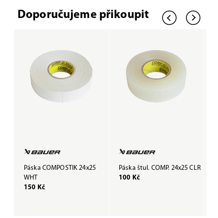
Doporučujeme přikoupit
Páska COMPOSTIK 24x25
Páska štul. COMP. 24x25 CLR
P
WHT
100 Kč
B
150 Kč
1