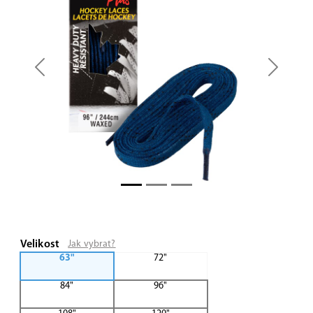
Previous
Next
Velikost
Jak vybrat?
63"
72"
84"
96"